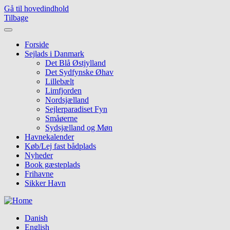
Gå til hovedindhold
Tilbage
Forside
Sejlads i Danmark
Det Blå Østjylland
Det Sydfynske Øhav
Lillebælt
Limfjorden
Nordsjælland
Sejlerparadiset Fyn
Småøerne
Sydsjælland og Møn
Havnekalender
Køb/Lej fast bådplads
Nyheder
Book gæsteplads
Frihavne
Sikker Havn
Danish
English