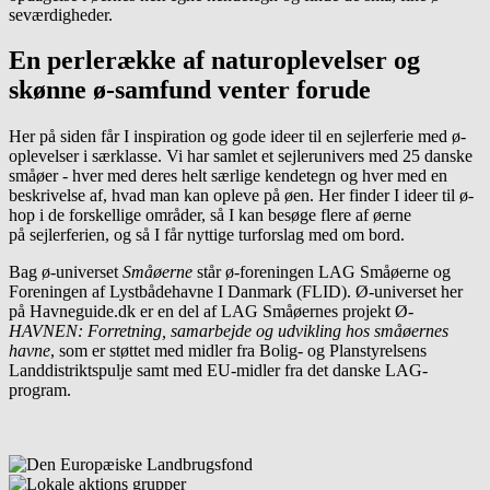
seværdigheder.
En perlerække af naturoplevelser og
skønne ø-samfund venter forude
Her på siden får I inspiration og gode ideer til en sejlerferie med ø-
oplevelser i særklasse. Vi har samlet et sejlerunivers med 25 danske
småøer - hver med deres helt særlige kendetegn og hver med en
beskrivelse af, hvad man kan opleve på øen. Her finder I ideer til ø-
hop i de forskellige områder, så I kan besøge flere af øerne
på sejlerferien, og så I får nyttige turforslag med om bord.
Bag ø-universet
Småøerne
står ø-foreningen LAG Småøerne og
Foreningen af Lystbådehavne I Danmark (FLID). Ø-universet her
på Havneguide.dk er en del af LAG Småøernes projekt Ø
-
HAVNEN: Forretning, samarbejde og udvikling hos småøernes
havne
, som er støttet med midler fra Bolig- og Planstyrelsens
Landdistriktspulje samt med EU-midler fra det danske LAG-
program.