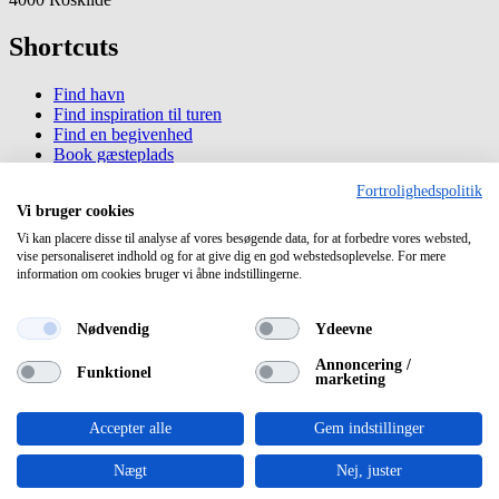
Shortcuts
Find havn
Find inspiration til turen
Find en begivenhed
Book gæsteplads
Køb/Lej fast bådplads
Fortrolighedspolitik
Vi bruger cookies
Information
Vi kan placere disse til analyse af vores besøgende data, for at forbedre vores websted,
vise personaliseret indhold og for at give dig en god webstedsoplevelse. For mere
Om havneguide.dk
information om cookies bruger vi åbne indstillingerne.
Privatlivspolitik
Cookiepolitik
Nødvendig
Ydeevne
Newsletter
Annoncering /
Funktionel
marketing
Vi udgiver ca. 3 gange årligt et nyhedsbrev fyldt med inspiration til
Jeres næste sejltur.
Accepter alle
Gem indstillinger
Tilmeld nyhedsbrev
Nægt
Nej, juster
Copyright 2026 © Havneguide.dk