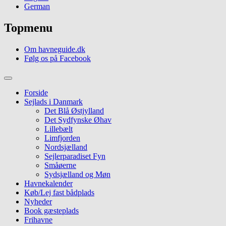
German
Topmenu
Om havneguide.dk
Følg os på Facebook
Forside
Sejlads i Danmark
Det Blå Østjylland
Det Sydfynske Øhav
Lillebælt
Limfjorden
Nordsjælland
Sejlerparadiset Fyn
Småøerne
Sydsjælland og Møn
Havnekalender
Køb/Lej fast bådplads
Nyheder
Book gæsteplads
Frihavne