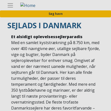
Gå
Danis
til
Søg havn
hovedindhold
SEJLADS I DANMARK
Et alsidigt oplevelsessejlerparadis
Med en samlet kyststrækning på 8.750 km, med
over 400 navngivne øer, utallige sejlbare fjorde,
vige og bugter, byder Danmark på
sejleroplevelser for enhver smag. Omgivet af
vand er der nærmest uanede muligheder, når
sejlturen går til Danmark. Her kan alle finde
turmuligheder, der passer til deres
temperament og færdigheder. Med mere end
350 lystbådehavne og marinaer, er der aldrig
langt til næste provianterings- eller
overnatningssted. De fleste trofaste
Danmarkssejlere har deres favoritfarvande –