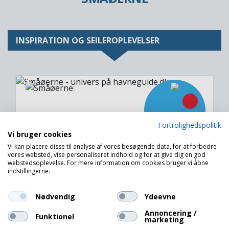
INSPIRATION OG SEJLEROPLEVELSER
Image
Fortrolighedspolitik
Vi bruger cookies
Vi kan placere disse til analyse af vores besøgende data, for at forbedre
vores websted, vise personaliseret indhold og for at give dig en god
Småøerne
webstedsoplevelse. For mere information om cookies bruger vi åbne
indstillingerne.
- sæt kursen mod de danske ø-havne
Nødvendig
Ydeevne
Annoncering /
Funktionel
marketing