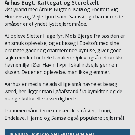
Århus Bugt, Kattegat og Storebælt
Østjylland med Århus Bugten, Kalø og Ebeltoft Vig,
Horsens og Vejle Fjord samt Samsø og charmerende
småøer er et yndet lystsejlerområde.
At opleve Sletter Hage fyr, Mols Bjerge fra søsiden er
en smuk oplevelse, og et besøg i Ebeltoft med sine
brolagte gader og charmerende byhuse, giver gode
sejlerminder for hele familien. Oplev også det unikke
havnemiljø i Øer Havn, hvpr I skal indsejle gennem
slusen. Det er en oplevelse, man ikke glemmer.
Aarhus er med sine adskillige små havne et besøg
værd, her ligger man i gåafstand fra bymidten og de
mange kulturelle seværdigheder.
I sommermånederne er især de små øer, Tunø,
Endelave, Hjarnø og Samsø også populære sejlermål.
INSPIRATION OG SEJLEROPLEVELSER