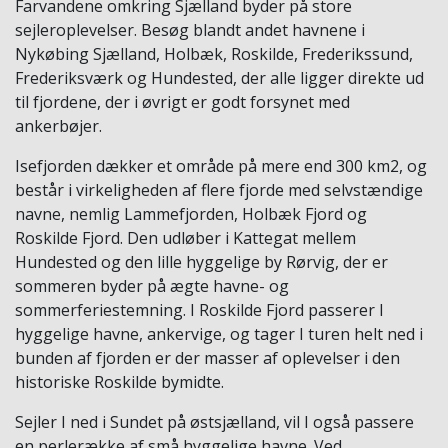
Farvandene omkring Sjælland byder på store
sejleroplevelser. Besøg blandt andet havnene i
Nykøbing Sjælland, Holbæk, Roskilde, Frederikssund,
Frederiksværk og Hundested, der alle ligger direkte ud
til fjordene, der i øvrigt er godt forsynet med
ankerbøjer.
Isefjorden dækker et område på mere end 300 km2, og
består i virkeligheden af flere fjorde med selvstændige
navne, nemlig Lammefjorden, Holbæk Fjord og
Roskilde Fjord. Den udløber i Kattegat mellem
Hundested og den lille hyggelige by Rørvig, der er
sommeren byder på ægte havne- og
sommerferiestemning. I Roskilde Fjord passerer I
hyggelige havne, ankervige, og tager I turen helt ned i
bunden af fjorden er der masser af oplevelser i den
historiske Roskilde bymidte.
Sejler I ned i Sundet på østsjælland, vil I også passere
en perlerække af små hyggelige havne. Ved