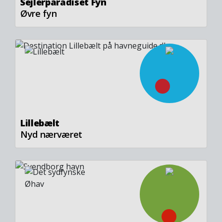
Sejlerparadiset Fyn
Øvre fyn
Image
Lillebælt
Nyd nærværet
Image