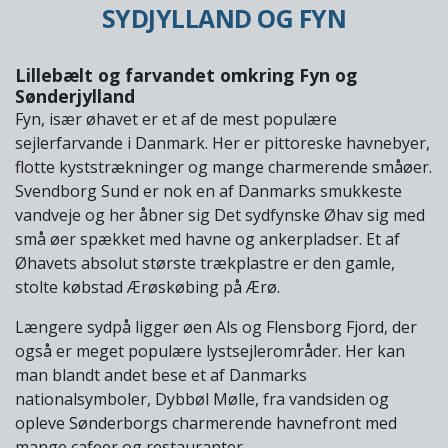
SYDJYLLAND OG FYN
Lillebælt og farvandet omkring Fyn og
Sønderjylland
Fyn, især øhavet er et af de mest populære
sejlerfarvande i Danmark. Her er pittoreske havnebyer,
flotte kyststrækninger og mange charmerende småøer.
Svendborg Sund er nok en af Danmarks smukkeste
vandveje og her åbner sig Det sydfynske Øhav sig med
små øer spækket med havne og ankerpladser. Et af
Øhavets absolut største trækplastre er den gamle,
stolte købstad Ærøskøbing på Ærø.
Længere sydpå ligger øen Als og Flensborg Fjord, der
også er meget populære lystsejlerområder. Her kan
man blandt andet bese et af Danmarks
nationalsymboler, Dybbøl Mølle, fra vandsiden og
opleve Sønderborgs charmerende havnefront med
mange cafeer og restauranter.