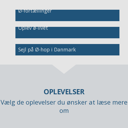
Ø-fortællinger
Image
Oplev ø-livet
Image
Image
Sejl på Ø-hop i Danmark
OPLEVELSER
Vælg de oplevelser du ønsker at læse mere
om