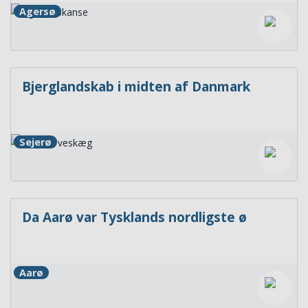
Agersø
Bjerglandskab i midten af Danmark
Sejerø
Da Aarø var Tysklands nordligste ø
Aarø