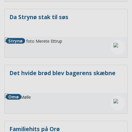
Da Strynø stak til søs
Strynø
Det hvide brød blev bagerens skæbne
Omø
Familiehits på Orø