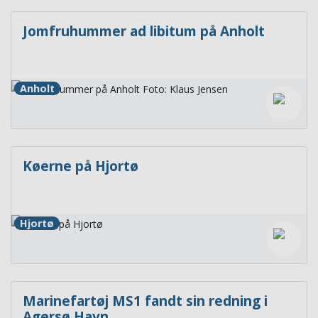
Jomfruhummer ad libitum på Anholt
Anholt
Køerne på Hjortø
Hjortø
Marinefartøj MS1 fandt sin redning i
Agersø Havn