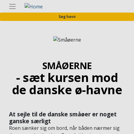
Gå
Danis
til
Søg havn
hovedindhold
Image
SMÅØERNE
- sæt kursen mod
de danske ø-havne
At sejle til de danske småøer er noget
ganske særligt
Roen sænker sig om bord, når båden nærmer sig