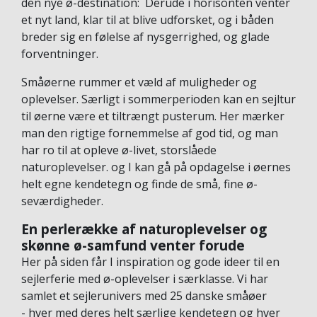
den nye ø-destination: Derude i horisonten venter
et nyt land, klar til at blive udforsket, og i båden
breder sig en følelse af nysgerrighed, og glade
forventninger.
Småøerne rummer et væld af muligheder og
oplevelser. Særligt i sommerperioden kan en sejltur
til øerne være et tiltrængt pusterum. Her mærker
man den rigtige fornemmelse af god tid, og man
har ro til at opleve ø-livet, storslåede
naturoplevelser. og I kan gå på opdagelse i øernes
helt egne kendetegn og finde de små, fine ø-
seværdigheder.
En perlerække af naturoplevelser og
skønne ø-samfund venter forude
Her på siden får I inspiration og gode ideer til en
sejlerferie med ø-oplevelser i særklasse. Vi har
samlet et sejlerunivers med 25 danske småøer
- hver med deres helt særlige kendetegn og hver