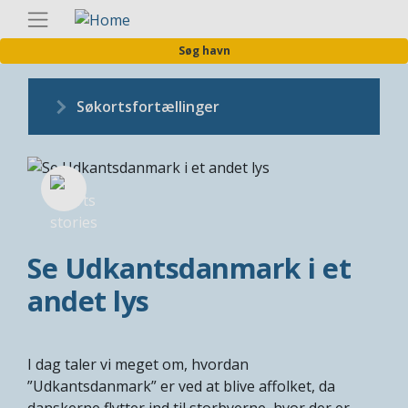
Gå
Danis
til
Søg havn
hovedindhold
Søkortsfortællinger
Se Udkantsdanmark i et
andet lys
I dag taler vi meget om, hvordan
”Udkantsdanmark” er ved at blive affolket, da
danskerne flytter ind til storbyerne, hvor der er