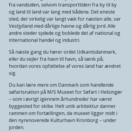
fra vandsiden, selvom transporttiden fra by til by
og land til land var lang med bådene. Det eneste
sted, der virkelig var langt væk for næsten alle, var
Vestjylland med dårlige havne og dårlig jord. Alle
andre steder sydede og boblede det af national og
international handel og industri.
Så næste gang du hører ordet Udkantsdanmark,
eller du sejler fra havn til havn, så tænk på,
hvordan vores opfattelse af vores land har ændret
sig.
Du kan lære mere om Danmark som handlende
søfartsnation på M/S Museet for Søfart i Helsingør
– som i øvrigt igennem århundreder har været
byggested for skibe. Helt unik arkitektur danner
rammen om fortællingen, da museet ligger midt i
den nyrenoverede Kulturhavn Kronborg – under
jorden.