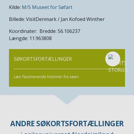
Kilde:
M/S Museet for Søfart
Billede: VisitDenmark / Jan Kofoed Winther
Koordinater: Bredde: 56.106237
Længde: 11.963808
SØKORTSFORTÆLLINGER
Læs fascinerende historier fra søen
ANDRE SØKORTSFORTÆLLINGER