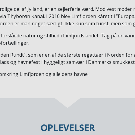
dlige del af Jylland, er en sejlerferie værd. Mod vest mø
via Thyborøn Kanal. I 2010 blev Limfjorden kåret til ”Europa
jorden er man noget særligt. Ikke kun som turist, men som 
storslåede natur og stilhed i Limfjordslandet. Tag på en vand
fortællinger.
en Rundt”, som er en af de største regattaer i Norden for æ
ejlads og havnefest i hyggeligt samvær i Danmarks smukkest
og omkring Limfjorden og alle dens havne.
OPLEVELSER