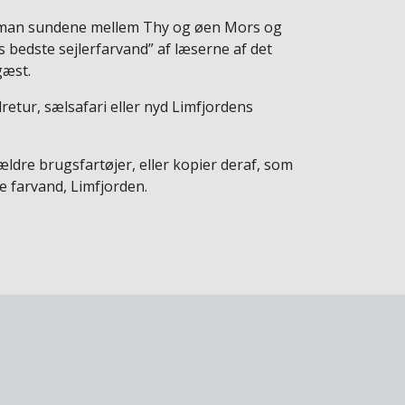
der man sundene mellem Thy og øen Mors og
s bedste sejlerfarvand” af læserne af det
gæst.
retur, sælsafari eller nyd Limfjordens
ldre brugsfartøjer, eller kopier deraf, som
e farvand, Limfjorden.