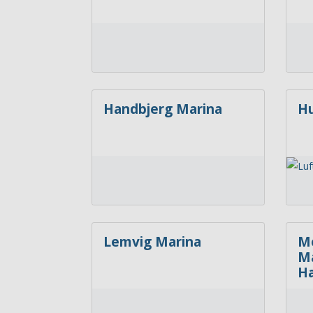
Handbjerg Marina
H
Lemvig Marina
Mo
Ma
H