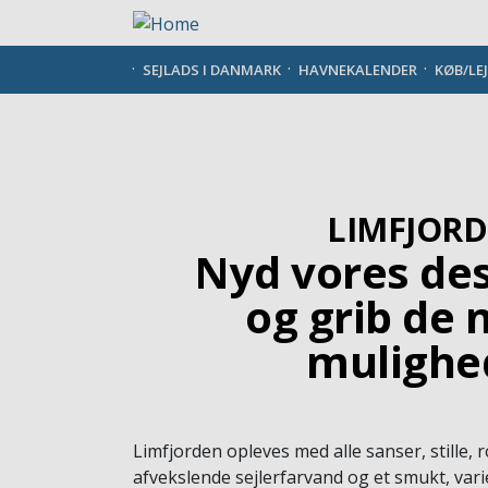
Gå
til
hovedindhold
SEJLADS I DANMARK
HAVNEKALENDER
KØB/LE
LIMFJOR
Nyd vores des
og grib de
mulighe
Limfjorden opleves med alle sanser, stille, r
afvekslende sejlerfarvand og et smukt, var