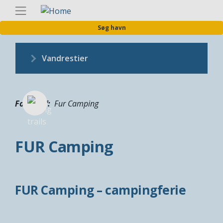
Gå
Danis
til
Søg havn
hovedindhold
Vandrestier
Fotograf
Fur Camping
FUR Camping
FUR Camping – campingferie