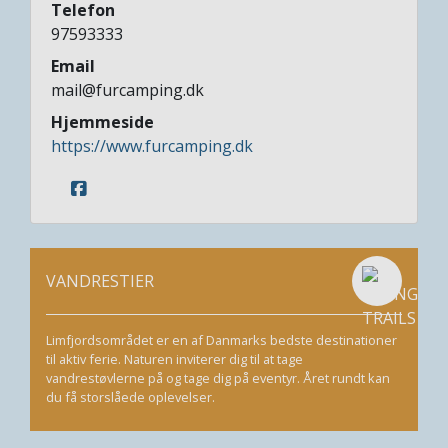
Telefon
97593333
Email
mail@furcamping.dk
Hjemmeside
https://www.furcamping.dk
VANDRESTIER
Limfjordsområdet er en af Danmarks bedste destinationer
til aktiv ferie. Naturen inviterer dig til at tage
vandrestøvlerne på og tage dig på eventyr. Året rundt kan
du få storslåede oplevelser.