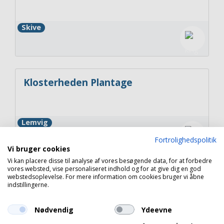
Skive
Klosterheden Plantage
Lemvig
Fortrolighedspolitik
Vi bruger cookies
Vi kan placere disse til analyse af vores besøgende data, for at forbedre
vores websted, vise personaliseret indhold og for at give dig en god
Glyngøre Camping
webstedsoplevelse. For mere information om cookies bruger vi åbne
indstillingerne.
Nødvendig
Ydeevne
Roslev