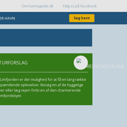
Om havneguide.dk
Følg os på Facebook
Topmenu
KER HAVN
Søg havn
TURFORSLAG
I Limfjorden er der mulighed for at få en lang række
spændende oplevelser. Besøg en af de hyggelige
øer eller læg vejen forbi en af den charmerende
limfjordsbyer.