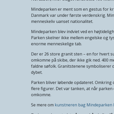
Mindeparken er ment som en gestus for kri
Danmark var under første verdenskrig. Min
menneskeliv uanset nationalitet.
Mindeparken blev indviet ved en højtideligh
Parken skelner ikke mellem engelske og ty
enorme menneskelige tab.
Der er 26 store granit sten – en for hvert s
omkomne på skibe, der ikke gik ned. 400 m
faldne søfolk. Granitstenene symboliserer de
dybet.
Parken bliver løbende opdateret. Omkring d
flere figurer. Det var tanken, at når parken 
omkomne.
Se mere om
kunstneren bag Mindeparken P