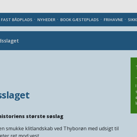
Danish
J FAST BÅDPLADS
NYHEDER
BOOK GÆSTEPLADS
FRIHAVNE
SIK
dsslaget
sslaget
historiens største søslag
n smukke klitlandskab ved Thyborøn med udsigt til
eter ret mod vest.