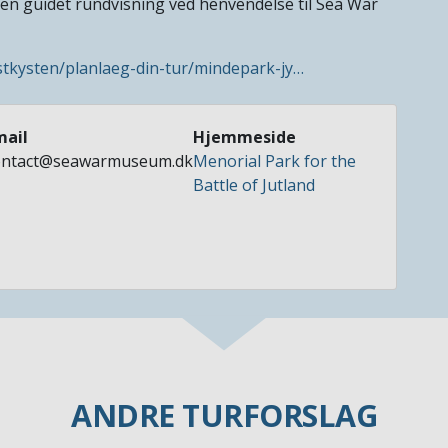
 en guidet rundvisning ved henvendelse til Sea War
stkysten/planlaeg-din-tur/mindepark-jy…
mail
Hjemmeside
ontact@seawarmuseum.dk
Menorial Park for the
Battle of Jutland
ANDRE TURFORSLAG