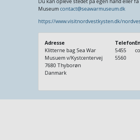
Du kan opleve stedet på egen hånd eller få
Museum
contact@seawarmuseum.dk
https://www.visitnordvestkysten.dk/nordve
Adresse
Telefon
E
Klitterne bag Sea War
5455
c
Musuem v/Kystcentervej
5560
7680
Thyborøn
Danmark