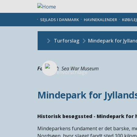
Gå
til
hovedindhold
SEJLADS I DANMARK
HAVNEKALENDER
KØB/LE
Turforslag
Mindepark for Jyllan
Fotograf
Sea War Museum
Mindepark for Jylland
Historisk besøgssted - Mindepark for 
Mindeparkens fundament er det barske, me
Nordsøen, hvor slaget fandt sted 100 kilom