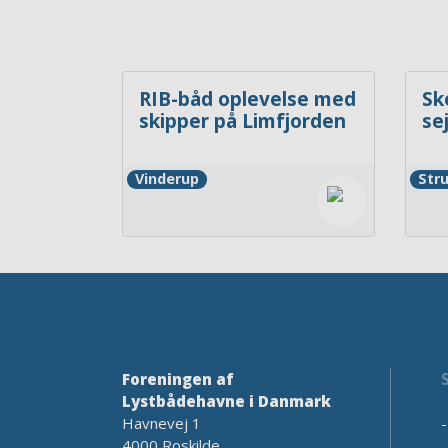
RIB-båd oplevelse med
Sk
skipper på Limfjorden
se
Vinderup
Str
Foreningen af
Lystbådehavne i Danmark
Havnevej 1
4000 Roskilde