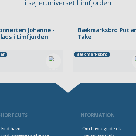
i sejleruniverset Limfjorden
onnerten Johanne -
Bækmarksbro Put a
jlads i Limfjorden
Take
uer
Bækmarksbro
SHORTCUTS
INFORMATION
Find havn
Om havneguide.dk
Find inspiration til turen
Privatlivspolitik