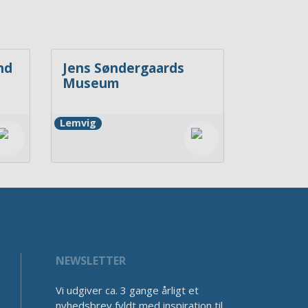
nd
Jens Søndergaards
Museum
Lemvig
NEWSLETTER
Vi udgiver ca. 3 gange årligt et
nyhedsbrev fyldt med inspiration til