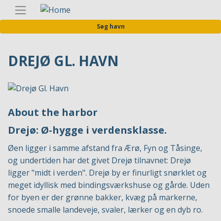
Gå
Danis
til
Søg havn
hovedindhold
DREJØ GL. HAVN
About the harbor
Drejø: Ø-hygge i verdensklasse.
Øen ligger i samme afstand fra Ærø, Fyn og Tåsinge,
og undertiden har det givet Drejø tilnavnet: Drejø
ligger "midt i verden". Drejø by er finurligt snørklet og
meget idyllisk med bindingsværkshuse og gårde. Uden
for byen er der grønne bakker, kvæg på markerne,
snoede smalle landeveje, svaler, lærker og en dyb ro.