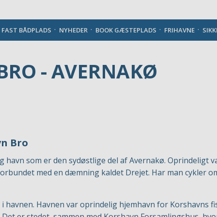
Danish
J FAST BÅDPLADS
NYHEDER
BOOK GÆSTEPLADS
FRIHAVNE
SIK
BRO - AVERNAKØ
vn Bro
lig havn som er den sydøstlige del af Avernakø. Oprindeligt
 forbundet med en dæmning kaldet Drejet. Har man cykler om
 i havnen. Havnen var oprindelig hjemhavn for Korshavns fi
 Det er stedet, sammen med Korshavn Forsamlingshus, hv