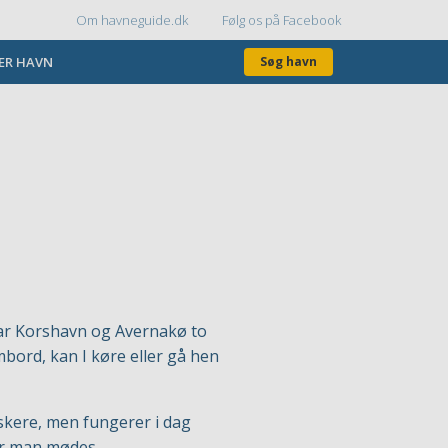
Om havneguide.dk
Følg os på Facebook
Topmenu
KER HAVN
Søg havn
 var Korshavn og Avernakø to
bord, kan I køre eller gå hen
skere, men fungerer i dag
or man mødes.