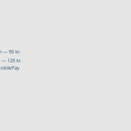
m — 90 kr.
 — 120 kr.
MobilePay