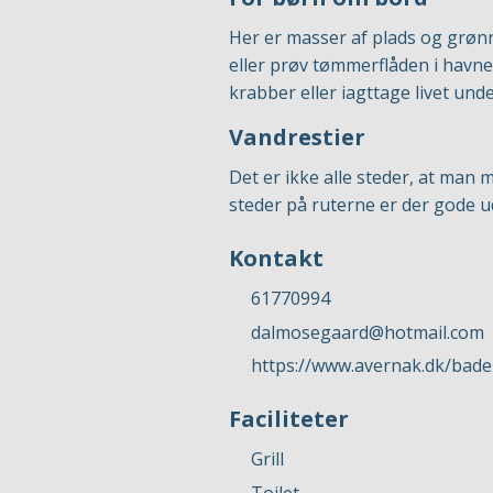
Her er masser af plads og grønne
eller prøv tømmerflåden i havne
krabber eller iagttage livet und
Vandrestier
Det er ikke alle steder, at man
steder på ruterne er der gode u
Kontakt
61770994
dalmosegaard@hotmail.com
https://www.avernak.dk/bad
Faciliteter
Grill
Toilet