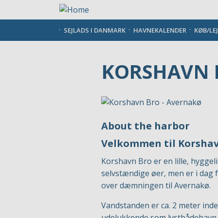
Gå
til
hovedindhold
SEJLADS I DANMARK
HAVNEKALENDER
KØB/LE
KORSHAVN 
About the harbor
Velkommen til Korsha
Korshavn Bro er en lille, hygge
selvstændige øer, men er i dag
over dæmningen til Avernakø.
Vandstanden er ca. 2 meter inde
udelukkende som lystbådehavn.