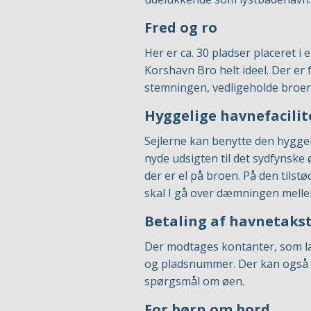
Fred og ro
Her er ca. 30 pladser placeret i
Korshavn Bro helt ideel. Der er
stemningen, vedligeholde broe
Hyggelige havnefacilit
Sejlerne kan benytte den hygge
nyde udsigten til det sydfynske 
der er el på broen. På den tils
skal I gå over dæmningen mell
Betaling af havnetaks
Der modtages kontanter, som læg
og pladsnummer. Der kan også 
spørgsmål om øen.
For børn om bord