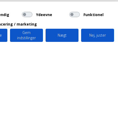
endig
Ydeevne
Funktionel
cering / marketing
Gem
le
Nægt
Nej, juster
indstillinger