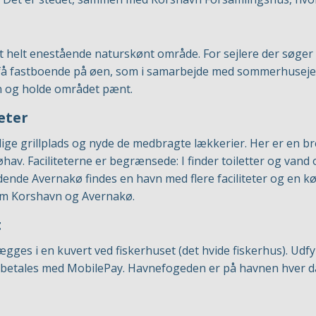
 et helt enestående naturskønt område. For sejlere der søger
 få fastboende på øen, som i samarbejde med sommerhusejere
n og holde området pænt.
eter
lige grillplads og nyde de medbragte lækkerier. Her er en
øhav. Faciliteterne er begrænsede: I finder toiletter og va
tødende Avernakø findes en havn med flere faciliteter og en 
em Korshavn og Avernakø.
t
ges i en kuvert ved fiskerhuset (det hvide fiskerhus). Udf
betales med MobilePay. Havnefogeden er på havnen hver da