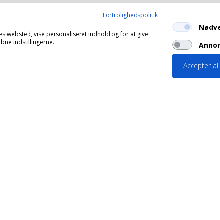
Fortrolighedspolitik
Nødv
es websted, vise personaliseret indhold og for at give
ne indstillingerne.
Annon
Accepter al