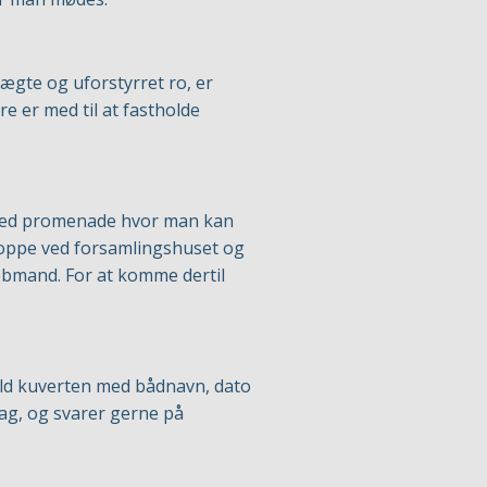
 ægte og uforstyrret ro, er
 er med til at fastholde
 bred promenade hvor man kan
nd oppe ved forsamlingshuset og
købmand. For at komme dertil
yld kuverten med bådnavn, dato
g, og svarer gerne på