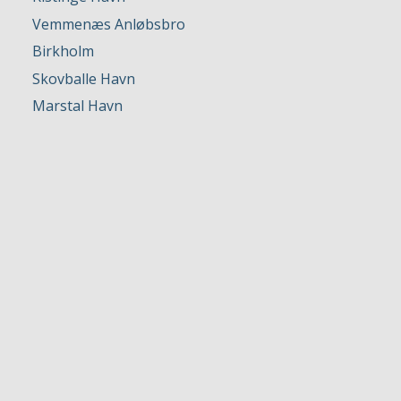
Vemmenæs Anløbsbro
Birkholm
Skovballe Havn
Marstal Havn