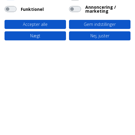
Annoncering /
Funktionel
marketing
Accepter alle
Gem indstillinger
Nægt
Nej, juster