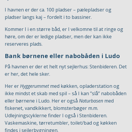
I havnen er der ca. 100 pladser – pælepladser og
pladser langs kaj – fordelt i to bassiner.
Kommer I i en større båd, er I velkomne til at ringe og
høre, om der er ledige pladser, men der kan ikke
reserveres plads.
Bank børnene eller nabobåden i Ludo
På havnen er der et helt nyt sejlerhus: Stenbideren. Det
er her, det hele sker.
Her er
Hyggerummet
med køkken, opladerstation og
ikke mindst et skab med spil – så I kan ”slå” nabobåden
eller børnene i Ludo. Her er også
Naturbasen
med
fiskenet, vandkikkert, blomsterbøger m.m.
Udlejningscyklerne finder I også i Stenbideren.
Vaskemaskine, tørretumbler, toilet/bad og køkken
findes i sejlerbygningen.