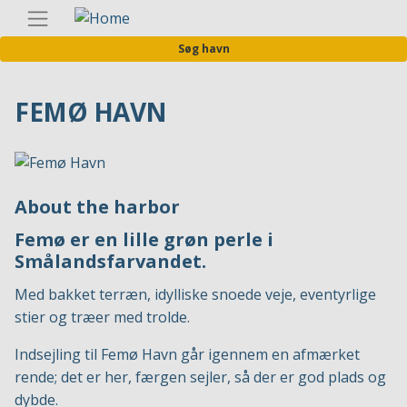
Gå
Danis
til
Søg havn
hovedindhold
FEMØ HAVN
About the harbor
Femø er en lille grøn perle i
Smålandsfarvandet.
Med bakket terræn, idylliske snoede veje, eventyrlige
stier og træer med trolde.
Indsejling til Femø Havn går igennem en afmærket
rende; det er her, færgen sejler, så der er god plads og
dybde.