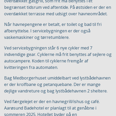
overdækket gasgrill, som frit må benyttes i et
begrænset tidsrum ved aftentide. På østsiden er der en
overdækket terrasse med udsigt over havneområdet.
Når havnepengene er betalt, er toilet og bad til fri
afbenyttelse. I servicebygningen er der også
vaskemaskiner og tørretumblere.
Ved servicebygningen står 6 nye cykler med 7
indvendige gear. Cyklerne må frit benyttes af sejlere og
autocampere. Koden til cyklerne fremgår af
kvitteringen fra automaten.
Bag Medborgerhuset umiddelbart ved lystbådehavnen
er der krolfbane og petanquebane. Der er mange
dejlige vandreture og bag lystbådehavnen 2 sheltere.
Ved færgelejet er der en havnegrill/ishus og café.
Aarøsund Badehotel er planlagt til at genåbne i
sommeren 2025. Hotellet byder på en