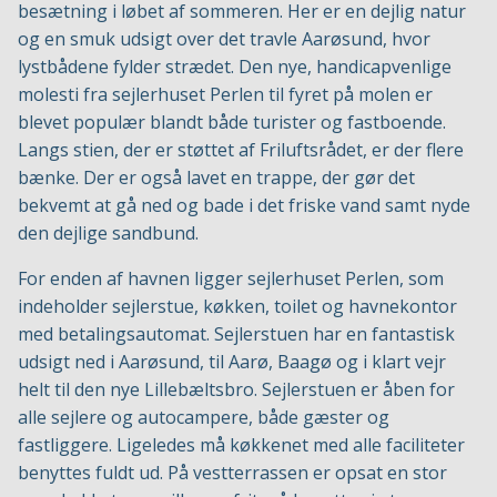
besætning i løbet af sommeren. Her er en dejlig natur
og en smuk udsigt over det travle Aarøsund, hvor
lystbådene fylder strædet. Den nye, handicapvenlige
molesti fra sejlerhuset Perlen til fyret på molen er
blevet populær blandt både turister og fastboende.
Langs stien, der er støttet af Friluftsrådet, er der flere
bænke. Der er også lavet en trappe, der gør det
bekvemt at gå ned og bade i det friske vand samt nyde
den dejlige sandbund.
For enden af havnen ligger sejlerhuset Perlen, som
indeholder sejlerstue, køkken, toilet og havnekontor
med betalingsautomat. Sejlerstuen har en fantastisk
udsigt ned i Aarøsund, til Aarø, Baagø og i klart vejr
helt til den nye Lillebæltsbro. Sejlerstuen er åben for
alle sejlere og autocampere, både gæster og
fastliggere. Ligeledes må køkkenet med alle faciliteter
benyttes fuldt ud. På vestterrassen er opsat en stor