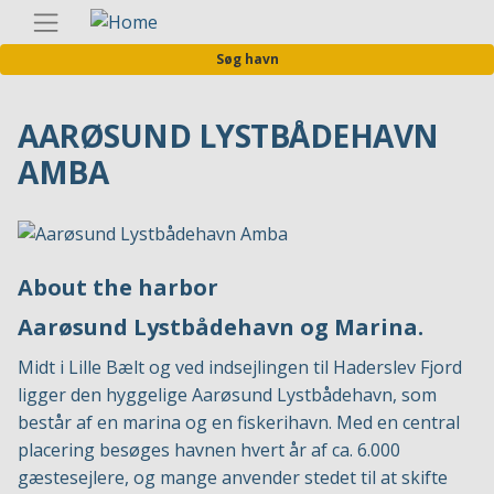
Gå
Danis
til
Søg havn
hovedindhold
AARØSUND LYSTBÅDEHAVN
AMBA
About the harbor
Aarøsund Lystbådehavn og Marina.
Midt i Lille Bælt og ved indsejlingen til Haderslev Fjord
ligger den hyggelige Aarøsund Lystbådehavn, som
består af en marina og en fiskerihavn. Med en central
placering besøges havnen hvert år af ca. 6.000
gæstesejlere, og mange anvender stedet til at skifte