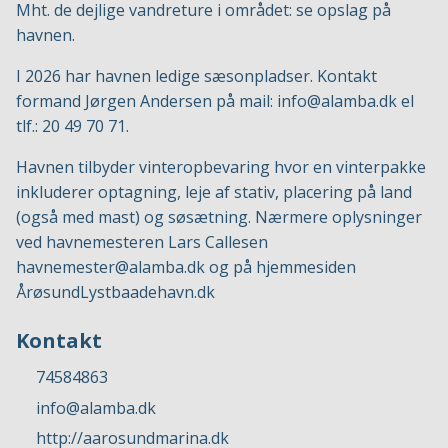
Mht. de dejlige vandreture i området: se opslag på
havnen.
I 2026 har havnen ledige sæsonpladser. Kontakt
formand Jørgen Andersen på mail:
info@alamba.dk
el
tlf.: 20 49 70 71.
Havnen tilbyder vinteropbevaring hvor en vinterpakke
inkluderer optagning, leje af stativ, placering på land
(også med mast) og søsætning. Nærmere oplysninger
ved havnemesteren Lars Callesen
havnemester@alamba.dk
og på hjemmesiden
ÅrøsundLystbaadehavn.dk
Kontakt
74584863
info@alamba.dk
http://aarosundmarina.dk