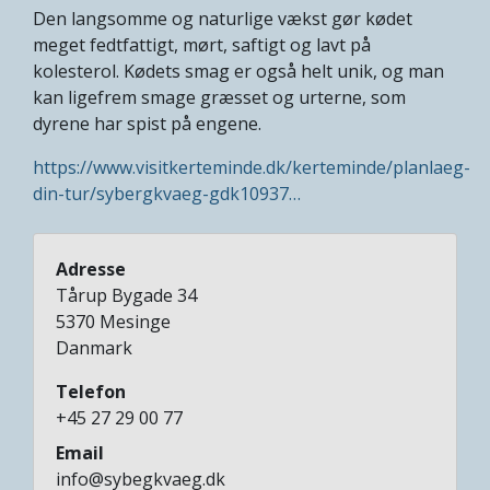
Den langsomme og naturlige vækst gør kødet
meget fedtfattigt, mørt, saftigt og lavt på
kolesterol. Kødets smag er også helt unik, og man
kan ligefrem smage græsset og urterne, som
dyrene har spist på engene.
https://www.visitkerteminde.dk/kerteminde/planlaeg-
din-tur/sybergkvaeg-gdk10937…
Adresse
Tårup Bygade 34
5370
Mesinge
Danmark
Telefon
+45 27 29 00 77
Email
info@sybegkvaeg.dk