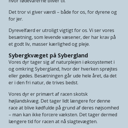
hvor fødevarerne bliver til.
Det tror vi giver værdi – både for os, for dyrene og
for jer.
Dyrevelfærd er utroligt vigtigt for os. Vi ser vores
besætning, som levende væsener, der har krav på
et godt liv, masser kærlighed og pleje.
Sybergkvæget på Sybergland
Vores dyr tager sig af naturplejen i økosystemet i
og omkring Sybergland, hvor der hverken sprøjtes
eller gødes. Besætningen går ude hele året, da det
er i den fri natur, de trives bedst.
Vores dyr er primært af racen skotsk
højlandskvæg. Det tager lidt længere for denne
race at blive kødfulde på grund af deres nøjsomhed
– man kan ikke forcere væksten. Det tager dermed
længere tid for racen at nå slagtevægten.