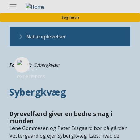
Gå
Danis
til
Søg havn
hovedindhold
Naturoplevelser
Fotograf
Sybergkvæg
Sybergkvæg
Dyrevelfærd giver en bedre smag i
munden
Lene Gommesen og Peter Bisgaard bor på gården
Vestergaard og ejer Sybergkvæg. Læs, hvad de