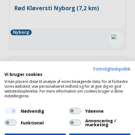
Rød Kløversti Nyborg (7,2 km)
Nyborg
Kløversti sort - 15 km
Fortrolighedspolitik
Vi bruger cookies
Vi kan placere disse til analyse af vores besøgende data, for at forbedre
vores websted, vise personaliseret indhold og for at give dig en god
Middelfart
webstedsoplevelse. For mere information om cookies bruger vi åbne
indstillingerne.
Nødvendig
Ydeevne
Annoncering /
Funktionel
Copyright 2026 © Havneguide.dk
marketing