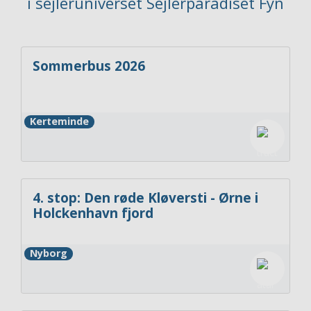
i sejleruniverset Sejlerparadiset Fyn
Sommerbus 2026
Kerteminde
4. stop: Den røde Kløversti - Ørne i
Holckenhavn fjord
Nyborg