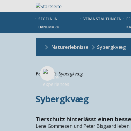
Direkt
zum
Inhalt
SEGELN IN
VERANSTALTUNGEN
FE
DÄNEMARK
KA
Naturerlebnisse
Sybergkvæg
Fotograf
Sybergkvæg
Sybergkvæg
Tierschutz hinterlässt einen bes
Lene Gommesen und Peter Bisgaard leben a