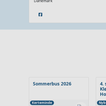
Dänemark
Sommerbus 2026
4.
Klø
Ho
Kerteminde
Nyb