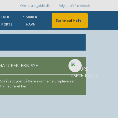
Om havneguide.dk
Følg os på Facebook
Topmenu
FREIE
SIKKER
Suche auf Hafen
PORTS
HAVN
NATURERLEBNISSE
Området byder på flere skønne naturoplevelser.
Bliv inspireret her.