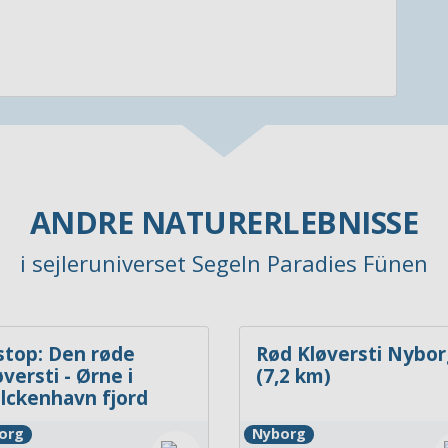
ANDRE NATURERLEBNISSE
i sejleruniverset Segeln Paradies Fünen
 stop: Den røde
Rød Kløversti Nybor
versti - Ørne i
(7,2 km)
lckenhavn fjord
org
Nyborg