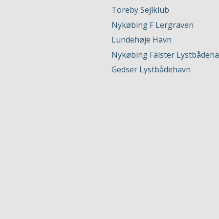
Toreby Sejlklub
Nykøbing F Lergraven
Lundehøje Havn
Nykøbing Falster Lystbådeh
Gedser Lystbådehavn