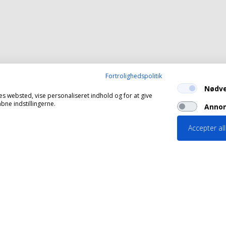
Fortrolighedspolitik
Nødv
es websted, vise personaliseret indhold og for at give
ne indstillingerne.
Annon
Accepter al