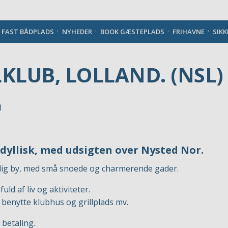
Danish
J FAST BÅDPLADS
NYHEDER
BOOK GÆSTEPLADS
FRIHAVNE
SIK
LKLUB, LOLLAND. (NSL)
idyllisk, med udsigten over Nysted Nor.
elig by, med små snoede og charmerende gader.
d af liv og aktiviteter.
benytte klubhus og grillplads mv.
betaling.