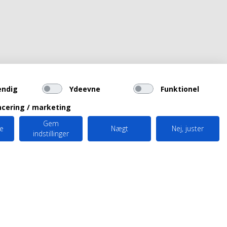
endig
Ydeevne
Funktionel
cering / marketing
Gem
le
Nægt
Nej, juster
indstillinger