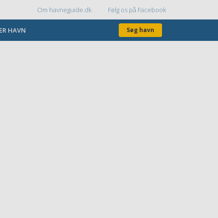
Om havneguide.dk
Følg os på Facebook
Topmenu
KER HAVN
Søg havn