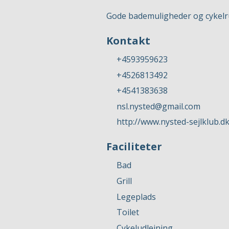
Gode bademuligheder og cykelr
Kontakt
+4593959623
+4526813492
+4541383638
nsl.nysted@gmail.com
http://www.nysted-sejlklub.d
Faciliteter
Bad
Grill
Legeplads
Toilet
Cykeludlejning