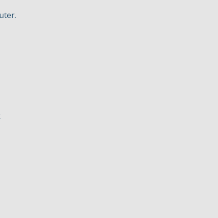
uter.
k