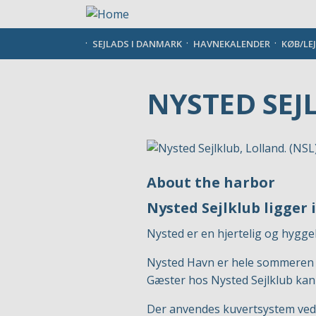
Gå
til
hovedindhold
SEJLADS I DANMARK
HAVNEKALENDER
KØB/LE
NYSTED SEJ
About the harbor
Nysted Sejlklub ligger 
Nysted er en hjertelig og hygg
Nysted Havn er hele sommeren ful
Gæster hos Nysted Sejlklub kan 
Der anvendes kuvertsystem ved 