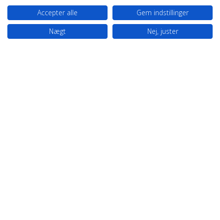
Accepter alle
Gem indstillinger
Nægt
Nej, juster