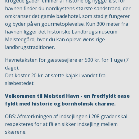
krogede gader, emmer af historie og hygge. Øst for
havnen finder du nordkystens største sandstrand, der
omkranser det gamle badehotel, som stadig fungerer
og byder på en gourmetoplevelse. Kun 300 meter fra
havnen ligger det historiske Landbrugsmuseum
Melstedgård, hvor du kan opleve øens rige
landbrugstraditioner.
Havnetaksten for gæstesejlere er 500 kr. for 1 uge (7
dage).
Det koster 20 kr. at sætte kajak i vandet fra
slæbestedet.
Velkommen til Melsted Havn - en fredfyldt oase
fyldt med historie og bornholmsk charme.
OBS: Afmærkningen af indsejlingen i 208 grader skal
respekteres for at få en sikker indsejling mellem
skærene.