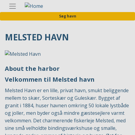
Gå
Danis
til
Søg havn
hovedindhold
MELSTED HAVN
About the harbor
Velkommen til Melsted havn
Melsted Havn er en lille, privat havn, smukt beliggende
mellem to skær, Sorteskær og Guleskær. Bygget af
granit i 1884, huser havnen omkring 50 lokale lystbåde
og joller, men byder også mindre gæstesejlere varmt
velkommen. Det charmerende fiskerleje Melsted, med
sine små velholdte bindingsværkshuse og smalle,