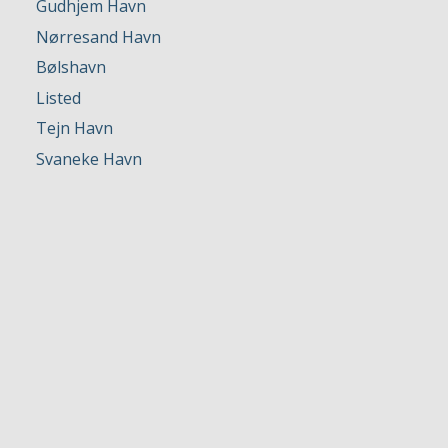
Gudhjem Havn
Nørresand Havn
Bølshavn
Listed
Tejn Havn
Svaneke Havn