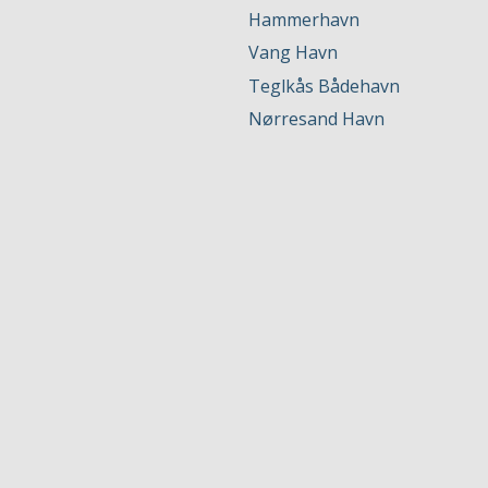
Hammerhavn
Vang Havn
Teglkås Bådehavn
Nørresand Havn