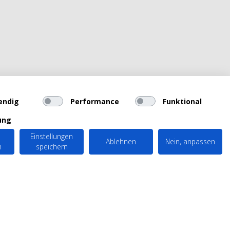
endig
Performance
Funktional
ung
Einstellungen
Ablehnen
Nein, anpassen
n
speichern