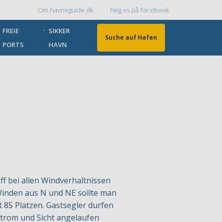
Om havneguide.dk
Følg os på Facebook
Topmenu
FREIE
SIKKER
Suche auf Hafen
PORTS
HAVN
ff bei allen Windverhaltnissen
Winden aus N und NE sollte man
 85 Platzen. Gastsegler durfen
trom und Sicht angelaufen