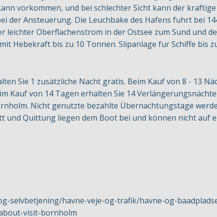
n vorkommen, und bei schlechter Sicht kann der kraftige 
i der Ansteuerung. Die Leuchbake des Hafens fuhrt bei 14
er leichter Oberflachenstrom in der Ostsee zum Sund und d
 mit Hebekraft bis zu 10 Tonnen. Slipanlage fur Schiffe bis 
ten Sie 1 zusätzliche Nacht gratis. Beim Kauf von 8 - 13 Nä
m Kauf von 14 Tagen erhalten Sie 14 Verlängerungsnächte gr
rnholm. Nicht genutzte bezahlte Übernachtungstage werden 
kett und Quittung liegen dem Boot bei und können nicht auf
-og-selvbetjening/havne-veje-og-trafik/havne-og-baadplad
bout-visit-bornholm