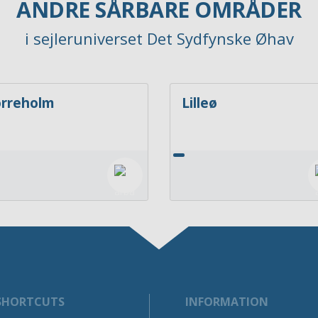
ANDRE SÅRBARE OMRÅDER
i sejleruniverset Det Sydfynske Øhav
rreholm
Lilleø
SHORTCUTS
INFORMATION