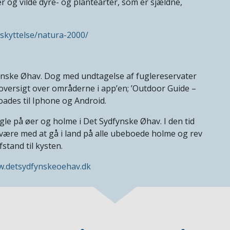
 og vilde dyre- og plantearter, som er sjældne,
skyttelse/natura-2000/
fynske Øhav. Dog med undtagelse af fuglereservater
oversigt over områderne i app’en; ’Outdoor Guide –
ades til Iphone og Android.
 fugle på øer og holme i Det Sydfynske Øhav. I den tid
 være med at gå i land på alle ubeboede holme og rev
stand til kysten.
.detsydfynskeoehav.dk