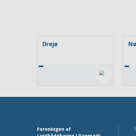
Drejø
Nø
Foreningen af
Lystbådehavne i Danmark