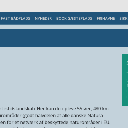
Danish
J FAST BÅDPLADS
NYHEDER
BOOK GÆSTEPLADS
FRIHAVNE
SIK
 istidslandskab. Her kan du opleve 55 øer, 480 km
turområder (godt halvdelen af alle danske Natura
en for et netværk af beskyttede naturområder i EU.