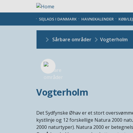
Gå
til
hovedindhold
SEJLADS I DANMARK
HAVNEKALENDER
KØB/LE
Sårbare områder
Vogterholm
Vogterholm
Det Sydfynske Øhav er et stort oversvømmet
kystlinje og 12 forskellige Natura 2000 na
2000 naturtyper). Natura 2000 er betegnels