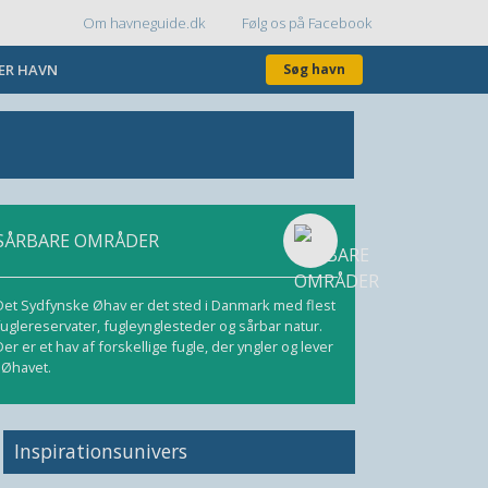
Om havneguide.dk
Følg os på Facebook
Topmenu
KER HAVN
Søg havn
SÅRBARE OMRÅDER
Det Sydfynske Øhav er det sted i Danmark med flest
fuglereservater, fugleynglesteder og sårbar natur.
Der er et hav af forskellige fugle, der yngler og lever
i Øhavet.
Inspirationsunivers