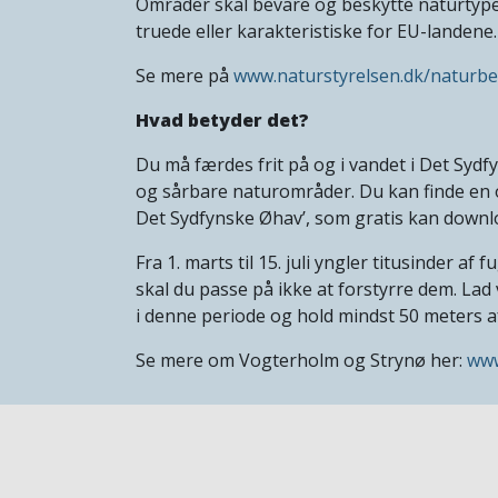
Områder skal bevare og beskytte naturtyper
truede eller karakteristiske for EU-landene.
Se mere på
www.naturstyrelsen.dk/naturbe
Hvad betyder det?
Du må færdes frit på og i vandet i Det Syd
og sårbare naturområder. Du kan finde en 
Det Sydfynske Øhav’, som gratis kan downlo
Fra 1. marts til 15. juli yngler titusinder af
skal du passe på ikke at forstyrre dem. Lad
i denne periode og hold mindst 50 meters af
Se mere om Vogterholm og Strynø her:
www