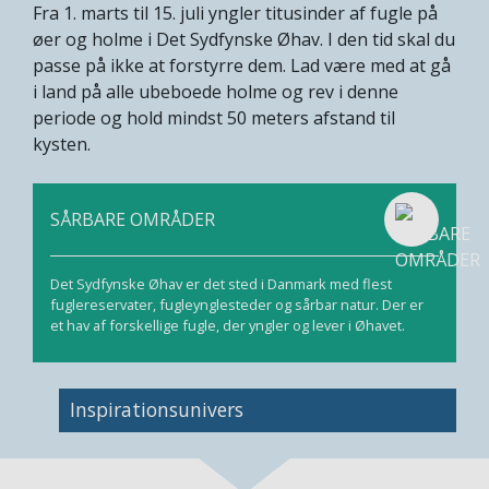
Fra 1. marts til 15. juli yngler titusinder af fugle på
øer og holme i Det Sydfynske Øhav. I den tid skal du
passe på ikke at forstyrre dem. Lad være med at gå
i land på alle ubeboede holme og rev i denne
periode og hold mindst 50 meters afstand til
kysten.
SÅRBARE OMRÅDER
Det Sydfynske Øhav er det sted i Danmark med flest
fuglereservater, fugleynglesteder og sårbar natur. Der er
et hav af forskellige fugle, der yngler og lever i Øhavet.
Inspirationsunivers