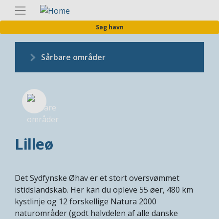
Gå
Danis
til
Søg havn
hovedindhold
Sårbare områder
Lilleø
Det Sydfynske Øhav er et stort oversvømmet
istidslandskab. Her kan du opleve 55 øer, 480 km
kystlinje og 12 forskellige Natura 2000
naturområder (godt halvdelen af alle danske