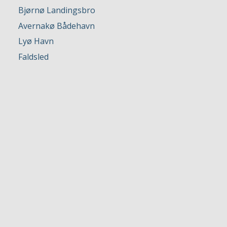
Bjørnø Landingsbro
Avernakø Bådehavn
Lyø Havn
Faldsled