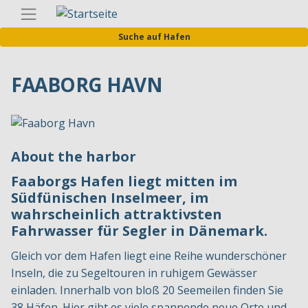
Direkt
Germa
zum
Suche auf Hafen
Inhalt
FAABORG HAVN
About the harbor
Faaborgs Hafen liegt mitten im
Südfünischen Inselmeer, im
wahrscheinlich attraktivsten
Fahrwasser für Segler in Dänemark.
Gleich vor dem Hafen liegt eine Reihe wunderschöner
Inseln, die zu Segeltouren in ruhigem Gewässer
einladen. Innerhalb von bloß 20 Seemeilen finden Sie
38 Häfen. Hier gibt es viele spannende neue Orte und