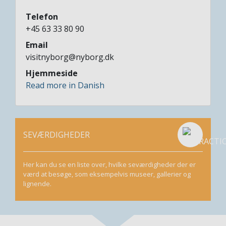
Telefon
+45 63 33 80 90
Email
visitnyborg@nyborg.dk
Hjemmeside
Read more in Danish
SEVÆRDIGHEDER
Her kan du se en liste over, hvilke seværdigheder der er
værd at besøge, som eksempelvis museer, gallerier og
lignende.