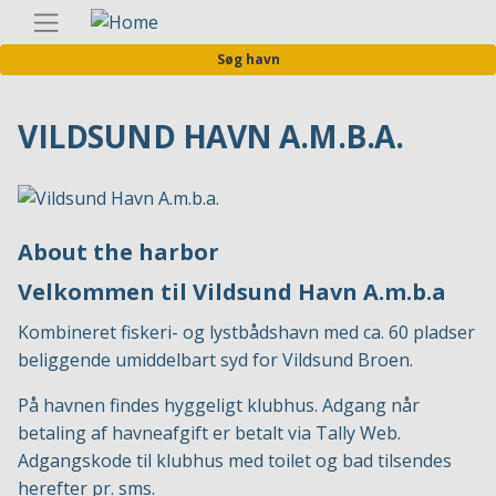
Gå
Danis
til
Søg havn
hovedindhold
VILDSUND HAVN A.M.B.A.
About the harbor
Velkommen til Vildsund Havn A.m.b.a
Kombineret fiskeri- og lystbådshavn med ca. 60 pladser
beliggende umiddelbart syd for Vildsund Broen.
På havnen findes hyggeligt klubhus. Adgang når
betaling af havneafgift er betalt via Tally Web.
Adgangskode til klubhus med toilet og bad tilsendes
herefter pr. sms.