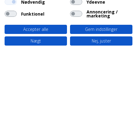
Nødvendig
Ydeevne
Annoncering /
Funktionel
marketing
Accepter alle
Gem indstillinger
Nægt
Nej, juster