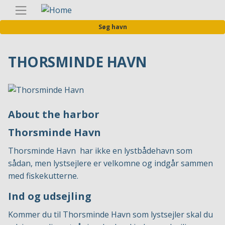
Gå
Danis
til
Søg havn
hovedindhold
THORSMINDE HAVN
About the harbor
Thorsminde Havn
Thorsminde Havn har ikke en lystbådehavn som
sådan, men lystsejlere er velkomne og indgår sammen
med fiskekutterne.
Ind og udsejling
Kommer du til Thorsminde Havn som lystsejler skal du