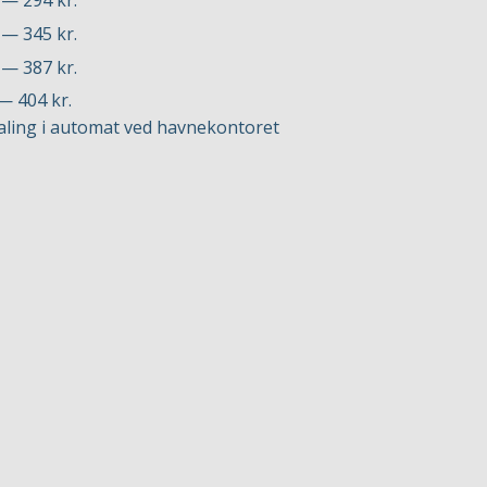
 — 294 kr.
 — 345 kr.
 — 387 kr.
— 404 kr.
aling i automat ved havnekontoret