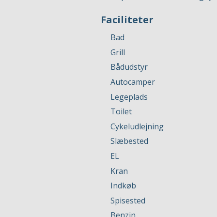
Faciliteter
Bad
Grill
Bådudstyr
Autocamper
Legeplads
Toilet
Cykeludlejning
Slæbested
EL
Kran
Indkøb
Spisested
Benzin