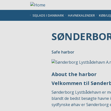
Gå
til
hovedindhold
SEJLADS I DANMARK
HAVNEKALENDER
KØB/LE
SØNDERBOR
Safe harbor
About the harbor
Velkommen til Sønder
Sønderborg Lystbådehavn er med
blandt de bedst besøgte havne i
sydfynske øhav er Sønderborg et 