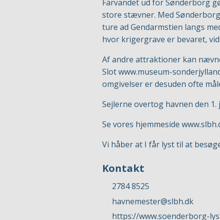
Farvandet ud for Sønderborg gør
store stævner. Med Sønderborg
ture ad Gendarmstien langs med 
hvor krigergrave er bevaret, v
Af andre attraktioner kan nævn
Slot
www.museum-sonderjylland
omgivelser er desuden ofte mål
Sejlerne overtog havnen den 1.
Se vores hjemmeside
www.slbh.
Vi håber at I får lyst til at bes
Kontakt
2784 8525
havnemester@slbh.dk
https://www.soenderborg-ly