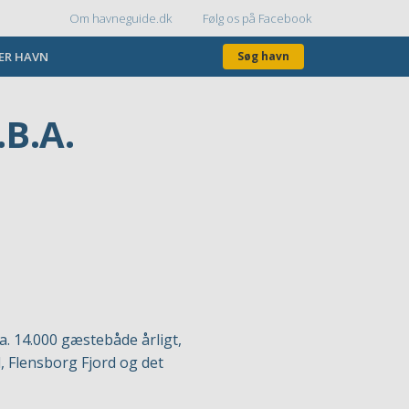
Om havneguide.dk
Følg os på Facebook
Topmenu
KER HAVN
Søg havn
B.A.
. 14.000 gæstebåde årligt,
, Flensborg Fjord og det