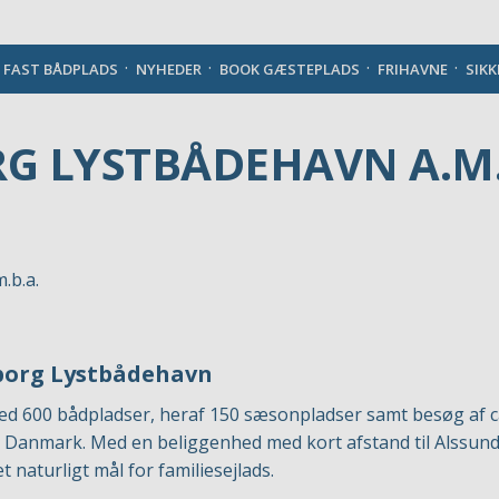
Danish
J FAST BÅDPLADS
NYHEDER
BOOK GÆSTEPLADS
FRIHAVNE
SIK
G LYSTBÅDEHAVN A.M.
borg Lystbådehavn
 600 bådpladser, heraf 150 sæsonpladser samt besøg af ca
 Danmark. Med en beliggenhed med kort afstand til Alssund
naturligt mål for familiesejlads.