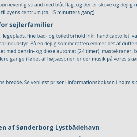
 børnevenlig strand med blåt flag, og der er skove og dejlig
til byens centrum (ca. 15 minutters gang).
or sejlerfamilier
legeplads, fine bad- og toiletforhold inkl. handicaptoilet, v
arineudstyr. På en dejlig sommeraften emmer det af duften
net med benzin- og dieselautomat (24 timer), mastekraner, 
lere gange i løbet af højsæsonen er der musik på vores skø
s bredde. Se venligst priser i informationsboksen i højre si
en af Sønderborg Lystbådehavn