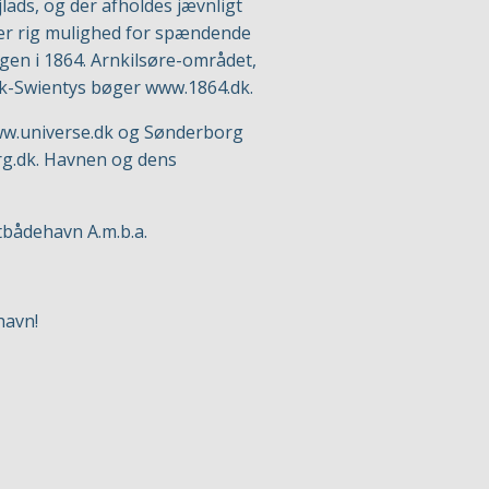
lads, og der afholdes jævnligt
er rig mulighed for spændende
gen i 1864. Arnkilsøre-området,
uk-Swientys bøger
www.1864.dk
.
w.universe.dk
og Sønderborg
g.dk
. Havnen og dens
tbådehavn A.m.b.a.
havn!