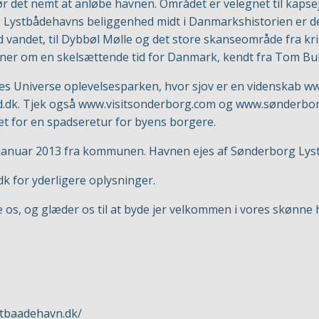
 det nemt at anløbe havnen. Området er velegnet til kapsej
 Lystbådehavns beliggenhed midt i Danmarkshistorien er d
vandet, til Dybbøl Mølle og det store skanseområde fra kri
idner om en skelsættende tid for Danmark, kendt fra Tom B
es Universe oplevelsesparken, hvor sjov er en videnskab
ww
.dk
. Tjek også
www.visitsonderborg.com
og
www.sønderbor
et for en spadseretur for byens borgere.
 januar 2013 fra kommunen. Havnen ejes af Sønderborg Lys
dk
for yderligere oplysninger.
øge os, og glæder os til at byde jer velkommen i vores skønne 
stbaadehavn.dk/