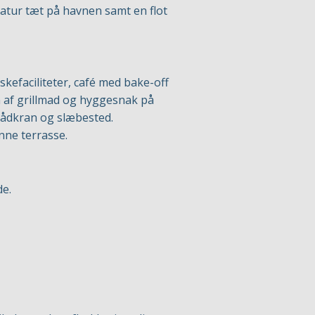
 natur tæt på havnen samt en flot
askefaciliteter, café med bake-off
 af grillmad og hyggesnak på
bådkran og slæbested.
nne terrasse.
de.