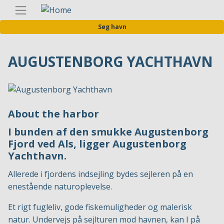
Gå
Danis
til
Søg havn
hovedindhold
AUGUSTENBORG YACHTHAVN
About the harbor
I bunden af den smukke Augustenborg
Fjord ved Als, ligger Augustenborg
Yachthavn.
Allerede i fjordens indsejling bydes sejleren på en
enestående naturoplevelse.
Et rigt fugleliv, gode fiskemuligheder og malerisk
natur. Undervejs på sejlturen mod havnen, kan I på