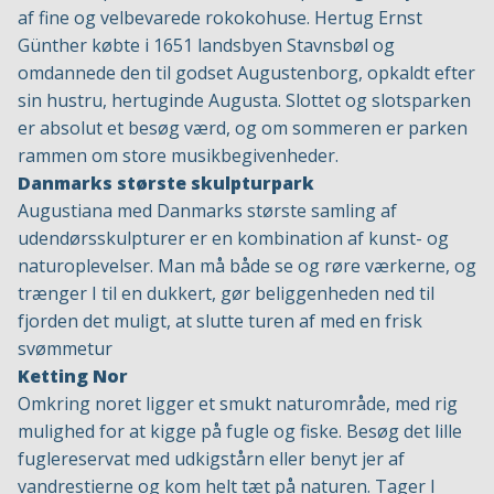
af fine og velbevarede rokokohuse. Hertug Ernst
Günther købte i 1651 landsbyen Stavnsbøl og
omdannede den til godset Augustenborg, opkaldt efter
sin hustru, hertuginde Augusta. Slottet og slotsparken
er absolut et besøg værd, og om sommeren er parken
rammen om store musikbegivenheder.
Danmarks største skulpturpark
Augustiana med Danmarks største samling af
udendørsskulpturer er en kombination af kunst- og
naturoplevelser. Man må både se og røre værkerne, og
trænger I til en dukkert, gør beliggenheden ned til
fjorden det muligt, at slutte turen af med en frisk
svømmetur
Ketting Nor
Omkring noret ligger et smukt naturområde, med rig
mulighed for at kigge på fugle og fiske. Besøg det lille
fuglereservat med udkigstårn eller benyt jer af
vandrestierne og kom helt tæt på naturen. Tager I