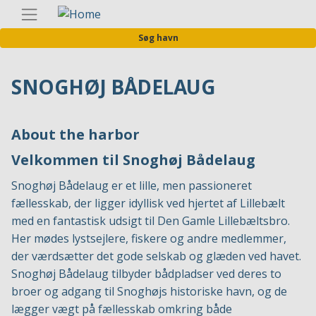
Gå
Danis
til
Søg havn
hovedindhold
SNOGHØJ BÅDELAUG
About the harbor
Velkommen til Snoghøj Bådelaug
Snoghøj Bådelaug er et lille, men passioneret
fællesskab, der ligger idyllisk ved hjertet af Lillebælt
med en fantastisk udsigt til Den Gamle Lillebæltsbro.
Her mødes lystsejlere, fiskere og andre medlemmer,
der værdsætter det gode selskab og glæden ved havet.
Snoghøj Bådelaug tilbyder bådpladser ved deres to
broer og adgang til Snoghøjs historiske havn, og de
lægger vægt på fællesskab omkring både