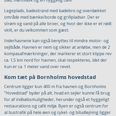
bad, møntvask og en hyggelig café.
Legeplads, badestrand med badebro og overdækket
område med bænke/borde og grillpladser. Der er
strøm og vand på alle broer, og hvor der ikke er et rødt
skilt, er du velkommen som gæst.
Inderhavnene kan også benyttes til mindre motor- og
sejlbåde. Havnen er nem og sikker at anløbe, men de 2
kompasafmærkninger, der markerer et stort klippe rev
ca. 1,5 km nord for havnen, skal respekteres, idet der
kun er ca. 1 meter vand over revet.
Kom tæt på Bornholms hovedstad
Centrum ligger kun 400 m fra havnen og Bornholms
”Hovedstad” byder på alt, hvad en sejler kunne få brug
for af indkøbsmuligheder, herunder også et hyggeligt
restaurations og café miljø. Byen er også centrum for
al bustrafik på hele øen og cykel- og biludlejning ligger