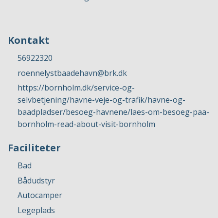
Kontakt
56922320
roennelystbaadehavn@brk.dk
https://bornholm.dk/service-og-
selvbetjening/havne-veje-og-trafik/havne-og-
baadpladser/besoeg-havnene/laes-om-besoeg-paa-
bornholm-read-about-visit-bornholm
Faciliteter
Bad
Bådudstyr
Autocamper
Legeplads