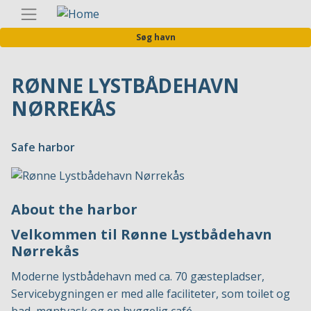
Gå
Danis
til
Søg havn
hovedindhold
RØNNE LYSTBÅDEHAVN
NØRREKÅS
Safe harbor
About the harbor
Velkommen til Rønne Lystbådehavn
Nørrekås
Moderne lystbådehavn med ca. 70 gæstepladser,
Servicebygningen er med alle faciliteter, som toilet og