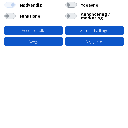
Nødvendig
Ydeevne
Annoncering /
Funktionel
marketing
Accepter alle
Gem indstillinger
Nægt
Nej, juster