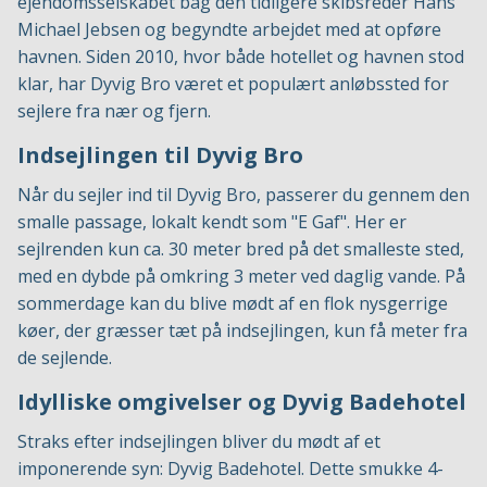
ejendomsselskabet bag den tidligere skibsreder Hans
Michael Jebsen og begyndte arbejdet med at opføre
havnen. Siden 2010, hvor både hotellet og havnen stod
klar, har Dyvig Bro været et populært anløbssted for
sejlere fra nær og fjern.
Indsejlingen til Dyvig Bro
Når du sejler ind til Dyvig Bro, passerer du gennem den
smalle passage, lokalt kendt som "E Gaf". Her er
sejlrenden kun ca. 30 meter bred på det smalleste sted,
med en dybde på omkring 3 meter ved daglig vande. På
sommerdage kan du blive mødt af en flok nysgerrige
køer, der græsser tæt på indsejlingen, kun få meter fra
de sejlende.
Idylliske omgivelser og Dyvig Badehotel
Straks efter indsejlingen bliver du mødt af et
imponerende syn: Dyvig Badehotel. Dette smukke 4-