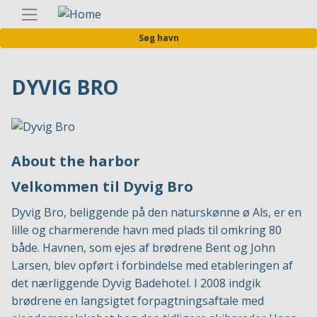
Gå
Danis
til
Søg havn
hovedindhold
DYVIG BRO
About the harbor
Velkommen til Dyvig Bro
Dyvig Bro, beliggende på den naturskønne ø Als, er en
lille og charmerende havn med plads til omkring 80
både. Havnen, som ejes af brødrene Bent og John
Larsen, blev opført i forbindelse med etableringen af
det nærliggende Dyvig Badehotel. I 2008 indgik
brødrene en langsigtet forpagtningsaftale med