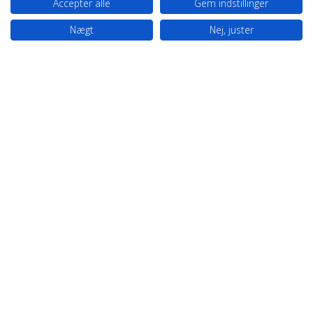
Accepter alle
Gem indstillinger
Nægt
Nej, juster