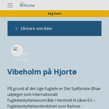
Gå
Danis
til
Søg havn
hovedindhold
Sårbare områder
Vibeholm på Hjortø
På grund af det rige fugleliv er Det Sydfynske Øhav
udpeget som internationalt
fuglebeskyttelsesområde i henhold til såvel EU –
fuglebeskyttelsesdirektivet som Ramsar -