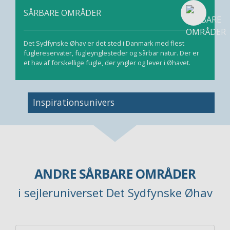
SÅRBARE OMRÅDER
Det Sydfynske Øhav er det sted i Danmark med flest
fuglereservater, fugleynglesteder og sårbar natur. Der er
et hav af forskellige fugle, der yngler og lever i Øhavet.
Inspirationsunivers
ANDRE SÅRBARE OMRÅDER
i sejleruniverset Det Sydfynske Øhav