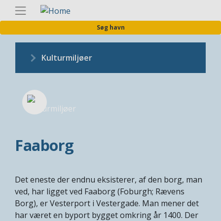
Gå
Danis
til
Søg havn
hovedindhold
Kulturmiljøer
Faaborg
Det eneste der endnu eksisterer, af den borg, man
ved, har ligget ved Faaborg (Foburgh; Rævens
Borg), er Vesterport i Vestergade. Man mener det
har været en byport bygget omkring år 1400. Der