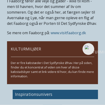
I Faaborg fører alle veje og gader - ikke til Rom -
men til havnen, hvor det summer af liv om
sommeren. Og det er også her, at færgen sejler til
Avernakø og Lyø, når man gerne opleve en flig af
det Faaborg også er Porten til Det Sydfynske Øhav.
Se mere om Faaborg på:
www.visitfaaborg.dk
KULTURMILJØER
Der er fire købstæder i Det Sydfynske Øhav. Her på siden,
finder du et koncentrat af viden om hver af disse
købstadsbyer samt et link videre til hvor, du kan finde mere
information.
Inspirationsunivers