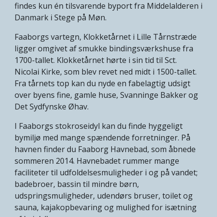
findes kun én tilsvarende byport fra Middelalderen i
Danmark i Stege på Møn.
Faaborgs vartegn, Klokketårnet i Lille Tårnstræde
ligger omgivet af smukke bindingsværkshuse fra
1700-tallet. Klokketårnet hørte i sin tid til Sct.
Nicolai Kirke, som blev revet ned midt i 1500-tallet.
Fra tårnets top kan du nyde en fabelagtig udsigt
over byens fine, gamle huse, Svanninge Bakker og
Det Sydfynske Øhav.
I Faaborgs stokroseidyl kan du finde hyggeligt
bymiljø med mange spændende forretninger. På
havnen finder du Faaborg Havnebad, som åbnede
sommeren 2014. Havnebadet rummer mange
faciliteter til udfoldelsesmuligheder i og på vandet;
badebroer, bassin til mindre børn,
udspringsmuligheder, udendørs bruser, toilet og
sauna, kajakopbevaring og mulighed for isætning