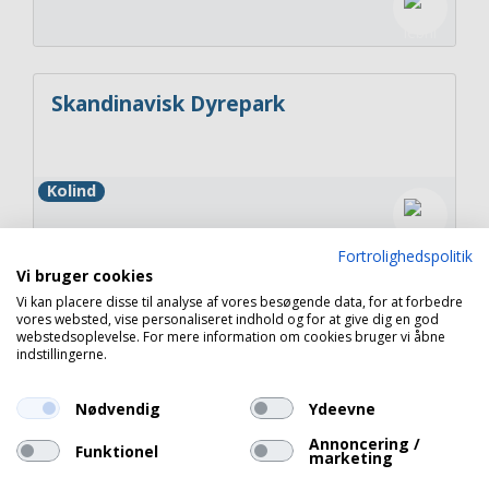
Skandinavisk Dyrepark
Kolind
Fortrolighedspolitik
Vi bruger cookies
Vi kan placere disse til analyse af vores besøgende data, for at forbedre
Kattegatcentret - et hav af
vores websted, vise personaliseret indhold og for at give dig en god
oplevelser
webstedsoplevelse. For mere information om cookies bruger vi åbne
indstillingerne.
Grenaa
Nødvendig
Ydeevne
Annoncering /
Funktionel
marketing