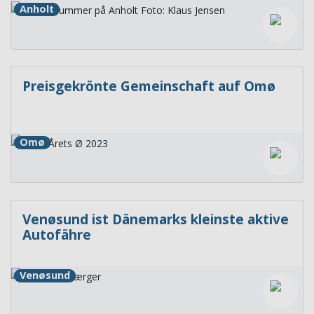
Anholt
Preisgekrönte Gemeinschaft auf Omø
Omø
Venøsund ist Dänemarks kleinste aktive
Autofähre
Venøsund