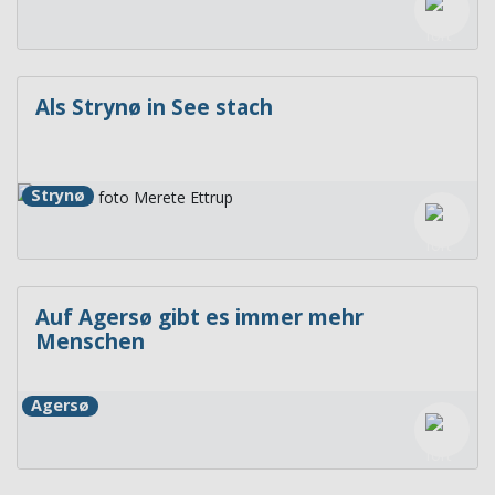
Als Strynø in See stach
Strynø
Auf Agersø gibt es immer mehr
Menschen
Agersø