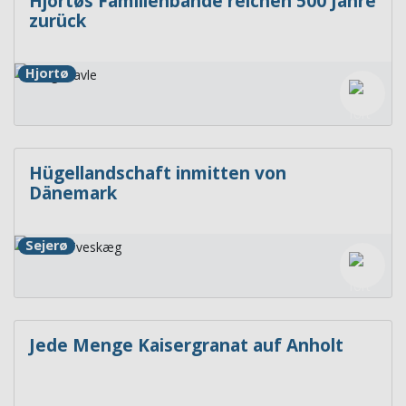
Hjortøs Familienbande reichen 500 Jahre
zurück
Hjortø
Hügellandschaft inmitten von
Dänemark
Sejerø
Jede Menge Kaisergranat auf Anholt