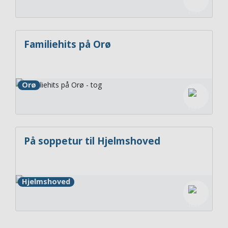
Familiehits på Orø
Orø
På soppetur til Hjelmshoved
Hjelmshoved