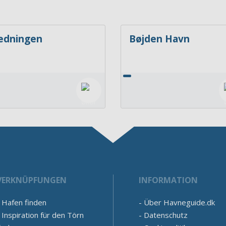
edningen
Bøjden Havn
VERKNÜPFUNGEN
INFORMATION
Hafen finden
Über Havneguide.dk
Inspiration für den Törn
Datenschutz