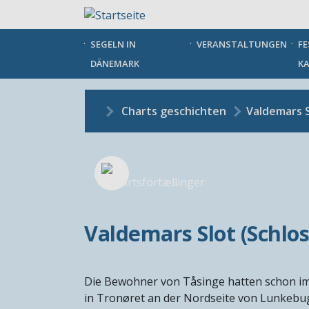
Direkt
zum
Inhalt
SEGELN IN
VERANSTALTUNGEN
FE
DÄNEMARK
KA
Charts geschichten
Valdemars S
Valdemars Slot (Schlo
Die Bewohner von Tåsinge hatten schon im
in Tronøret an der Nordseite von Lunkebug