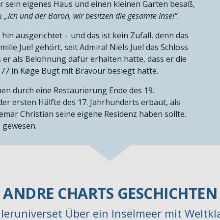
er sein eigenes Haus und einen kleinen Garten besaß,
n:
„Ich und der Baron, wir besitzen die gesamte Insel“
.
n ausgerichtet – und das ist kein Zufall, denn das
ilie Juel gehört, seit Admiral Niels Juel das Schloss
 er als Belohnung dafür erhalten hatte, dass er die
7 in Køge Bugt mit Bravour besiegt hatte.
hen durch eine Restaurierung Ende des 19.
er ersten Hälfte des 17. Jahrhunderts erbaut, als
demar Christian seine eigene Residenz haben sollte.
ss gewesen.
ANDRE CHARTS GESCHICHTEN
ejleruniverset Über ein Inselmeer mit Weltkl