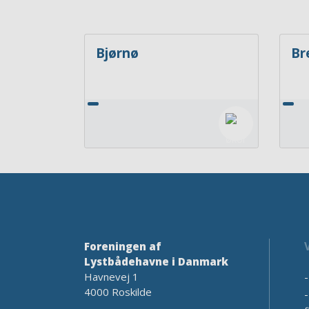
Bjørnø
Br
Foreningen af
Lystbådehavne i Danmark
Havnevej 1
4000 Roskilde