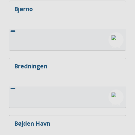
Bjørnø
Bredningen
Bøjden Havn