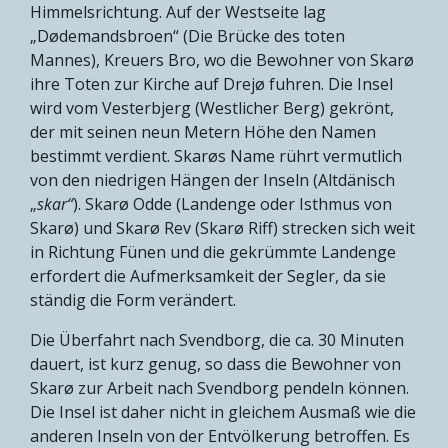
Himmelsrichtung. Auf der Westseite lag
„Dødemandsbroen“ (Die Brücke des toten
Mannes), Kreuers Bro, wo die Bewohner von Skarø
ihre Toten zur Kirche auf Drejø fuhren. Die Insel
wird vom Vesterbjerg (Westlicher Berg) gekrönt,
der mit seinen neun Metern Höhe den Namen
bestimmt verdient. Skarøs Name rührt vermutlich
von den niedrigen Hängen der Inseln (Altdänisch
„
skar“
). Skarø Odde (Landenge oder Isthmus von
Skarø) und Skarø Rev (Skarø Riff) strecken sich weit
in Richtung Fünen und die gekrümmte Landenge
erfordert die Aufmerksamkeit der Segler, da sie
ständig die Form verändert.
Die Überfahrt nach Svendborg, die ca. 30 Minuten
dauert, ist kurz genug, so dass die Bewohner von
Skarø zur Arbeit nach Svendborg pendeln können.
Die Insel ist daher nicht in gleichem Ausmaß wie die
anderen Inseln von der Entvölkerung betroffen. Es