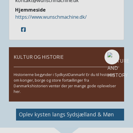
kontakt@wunschmachine.dk
Hjemmeside
https://www.wunschmachine.dk/
KULTUR OG HISTORIE
Historierne begynder i SydkystDanmark! Er du til historier
om konger, borge og store fortællinger fra
Danmarkshistorien venter der jer mange gode oplevelser
her.
Image
Oplev kysten langs Sydsjælland & Møn