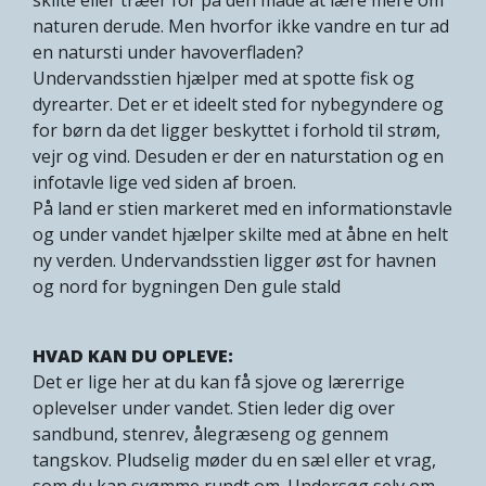
naturen derude. Men hvorfor ikke vandre en tur ad
en natursti under havoverfladen?
Undervandsstien hjælper med at spotte fisk og
dyrearter. Det er et ideelt sted for nybegyndere og
for børn da det ligger beskyttet i forhold til strøm,
vejr og vind. Desuden er der en naturstation og en
infotavle lige ved siden af broen.
På land er stien markeret med en informationstavle
og under vandet hjælper skilte med at åbne en helt
ny verden. Undervandsstien ligger øst for havnen
og nord for bygningen Den gule stald
HVAD KAN DU OPLEVE:
Det er lige her at du kan få sjove og lærerrige
oplevelser under vandet. Stien leder dig over
sandbund, stenrev, ålegræseng og gennem
tangskov. Pludselig møder du en sæl eller et vrag,
som du kan svømme rundt om. Undersøg selv om