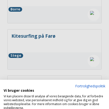
Borre
Kitesurfing på Farø
Stege
Feddet Strand Resort - Det
Fortrolighedspolitik
ultimative familieeventyr
Vi bruger cookies
Vi kan placere disse til analyse af vores besøgende data, for at forbedre
vores websted, vise personaliseret indhold og for at give dig en god
Faxe
webstedsoplevelse. For mere information om cookies bruger vi åbne
indstillingerne.