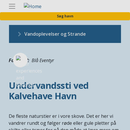
Gå
Danis
til
Søg havn
hovedindhold
Vandoplevelser og Strande
Fotograf
Blå Eventyr
Undervandssti ved
Kalvehave Havn
De fleste naturstier er i vore skove. Det er her vi
vandrer rundt og følger røde eller gule pletter på
skilte eller træer for på den måde at lære mere om