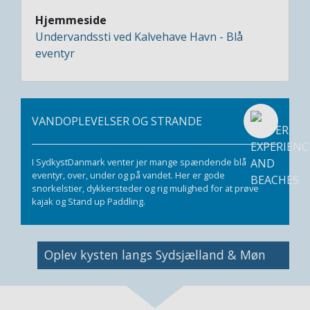
Hjemmeside
Undervandssti ved Kalvehave Havn - Blå
eventyr
VANDOPLEVELSER OG STRANDE
I SydkystDanmark venter jer mange spændende blå
eventyr, over, under og på vandet. Her er gode
snorkelstier, dykkersteder og rig mulighed for at prøve
kajak og Stand up Paddling.
Image
Oplev kysten langs Sydsjælland & Møn