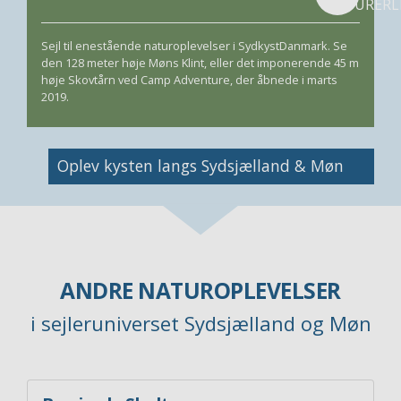
Sejl til enestående naturoplevelser i SydkystDanmark. Se
den 128 meter høje Møns Klint, eller det imponerende 45 m
høje Skovtårn ved Camp Adventure, der åbnede i marts
2019.
Image
Oplev kysten langs Sydsjælland & Møn
ANDRE NATUROPLEVELSER
i sejleruniverset Sydsjælland og Møn