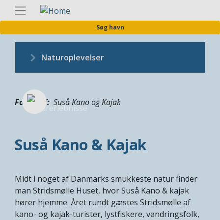
Gå
Danis
til
Søg havn
hovedindhold
Naturoplevelser
Fotograf
Suså Kano og Kajak
Suså Kano & Kajak
Midt i noget af Danmarks smukkeste natur finder
man Stridsmølle Huset, hvor Suså Kano & kajak
hører hjemme. Året rundt gæstes Stridsmølle af
kano- og kajak-turister, lystfiskere, vandringsfolk,