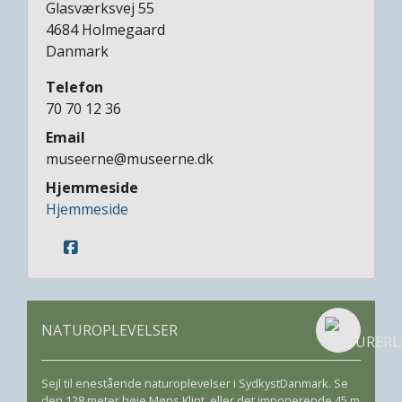
Glasværksvej 55
4684
Holmegaard
Danmark
Telefon
70 70 12 36
Email
museerne@museerne.dk
Hjemmeside
Hjemmeside
NATUROPLEVELSER
Sejl til enestående naturoplevelser i SydkystDanmark. Se
den 128 meter høje Møns Klint, eller det imponerende 45 m