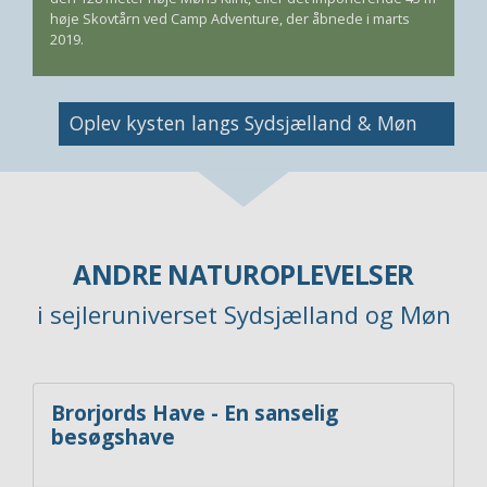
høje Skovtårn ved Camp Adventure, der åbnede i marts
2019.
Image
Oplev kysten langs Sydsjælland & Møn
ANDRE NATUROPLEVELSER
i sejleruniverset Sydsjælland og Møn
Brorjords Have - En sanselig
besøgshave