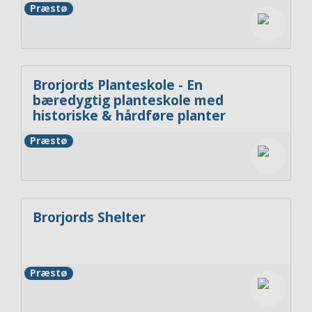
Præstø
Brorjords Planteskole - En
bæredygtig planteskole med
historiske & hårdføre planter
Præstø
Brorjords Shelter
Præstø