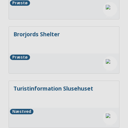
Præstø
Brorjords Shelter
Præstø
Turistinformation Slusehuset
Næstved