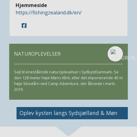
Hjemmeside
https://fishingzealand.dk/en/
NATUROPLEVELSER
Sejl til enestående naturoplevelser i SydkystDanmark. Se
den 128 meter høje Møns Klint, eller det imponerende 45 m
høje Skovtårn ved Camp Adventure, der åbnede i marts
2019.
Image
Oplev kysten langs Sydsjælland & Møn