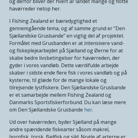
og derfor bliver der hvert år landet mange og flotte
havørreder netop her.
I Fishing Zealand er bæredygtighed et
gennemgående tema, og af samme grund er ”Den
Sjællandske Grusbande” en vigtig del af projektet.
Formålet med Grusbanden er at intensivere vand-
og fiskeplejearbejdet på Sjælland og Øerne for at
skabe bedre livsbetingelser for havørreden, der
gyder i vores vandløb. Dette værdifulde arbejde
skaber i sidste ende flere fisk i vores vandløb og på
kysterne, til glæde for de mange lokale og
tilrejsende lystfiskere. Den Sjællandske Grusbande
er et samarbejde mellem Fishing Zealand og
Danmarks Sportsfiskerforbund. Du kan læse mere
om Den Sjællandske Grusbande
her
.
Ud over havørreden, byder Sjælland på mange
andre spændende fiskearter såsom makrel,
hornfisk, torsk, fladfisk og sild. Nogle af arterne er