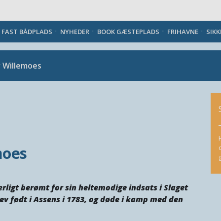
Danish
J FAST BÅDPLADS
NYHEDER
BOOK GÆSTEPLADS
FRIHAVNE
SIK
r Willemoes
moes
rligt berømt for sin heltemodige indsats i Slaget
ev født i Assens i 1783, og døde i kamp med den