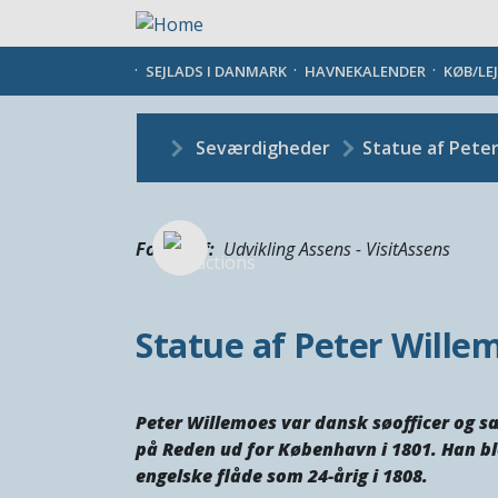
Gå
til
hovedindhold
SEJLADS I DANMARK
HAVNEKALENDER
KØB/LE
Seværdigheder
Statue af Pete
Fotograf
Udvikling Assens - VisitAssens
Statue af Peter Wille
Peter Willemoes var dansk søofficer og sæ
på Reden ud for København i 1801. Han bl
engelske flåde som 24-årig i 1808.