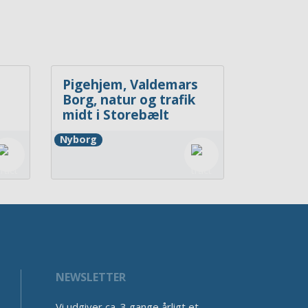
Pigehjem, Valdemars
Borg, natur og trafik
midt i Storebælt
Nyborg
NEWSLETTER
Vi udgiver ca. 3 gange årligt et