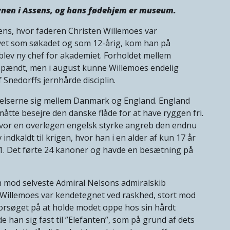
avnen i Assens, og hans fødehjem er museum.
sens, hvor faderen Christen Willemoes var
evet som søkadet og som 12-årig, kom han på
lev ny chef for akademiet. Forholdet mellem
spændt, men i august kunne Willemoes endelig
Snedorffs jernhårde disciplin.
melserne sig mellem Danmark og England. England
tte besejre den danske flåde for at have ryggen fri.
, hvor en overlegen engelsk styrke angreb den endnu
indkaldt til krigen, hvor han i en alder af kun 17 år
. 1. Det førte 24 kanoner og havde en besætning på
mod selveste Admiral Nelsons admiralskib
. Willemoes var kendetegnet ved raskhed, stort mod
forsøget på at holde modet oppe hos sin hårdt
e han sig fast til ”Elefanten”, som på grund af dets