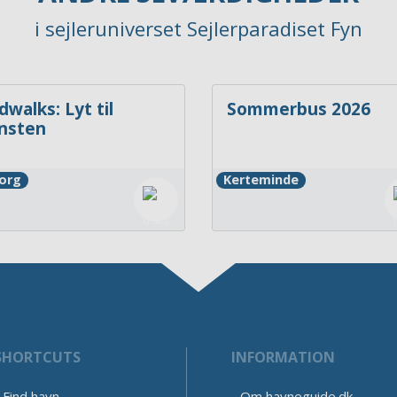
i sejleruniverset Sejlerparadiset Fyn
dwalks: Lyt til
Sommerbus 2026
nsten
org
Kerteminde
SHORTCUTS
INFORMATION
Find havn
Om havneguide.dk