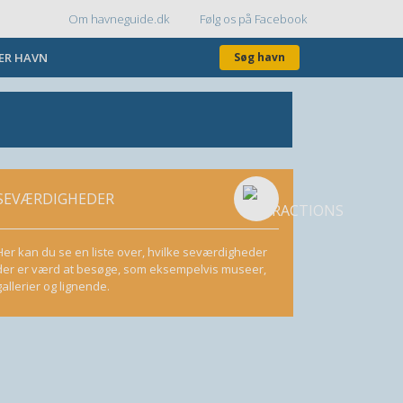
Om havneguide.dk
Følg os på Facebook
Topmenu
KER HAVN
Søg havn
SEVÆRDIGHEDER
Her kan du se en liste over, hvilke seværdigheder
der er værd at besøge, som eksempelvis museer,
gallerier og lignende.