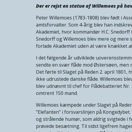
Der er rejst en statue af Willemoes på h
Peter Willemoes (1783-1808) blev født i As
amtsforvalter. Som 4-årig blev han indskr
Akademiet, hvor kommandør H.C. Snedorff b
Snedorff og Willemoes blev mere og mere 
forlade Akademiet uden at være knækket af 
I det følgende år udviklede uoverensstem
sendte en svær flåde mod Østersøen, men må
Det førte til Slaget på Reden 2. april 1801
ikke udrustede danske flåde. Willemoes blev 
blev udnævnt til chef for Flådebatteriet Nr
omtrent 150 mand.
Willemoes kæmpede under Slaget på Reden 
”Elefanten” i forsvarslinjen på Kongedybet
og strålende humør, som aldrig svigtede i 
prøvede besætning. Til sidst ligefrem haged