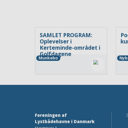
SAMLET PROGRAM:
Po
Oplevelser i
ku
Kerteminde-området i
Golfdagene
Munkebo
Nyb
Foreningen af
Lystbådehavne i Danmark
Havnevej 1