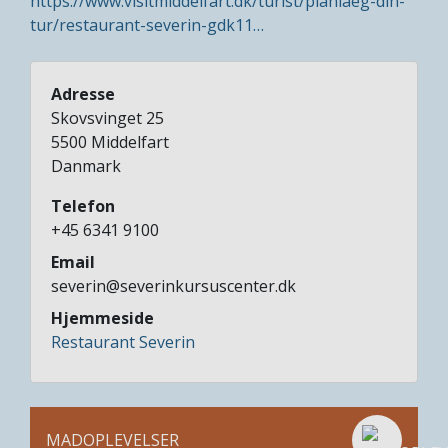
https://www.visitmiddelfart.dk/turist/planlaeg-din-
tur/restaurant-severin-gdk11…
Adresse
Skovsvinget 25
5500
Middelfart
Danmark
Telefon
+45 6341 9100
Email
severin@severinkursuscenter.dk
Hjemmeside
Restaurant Severin
MADOPLEVELSER