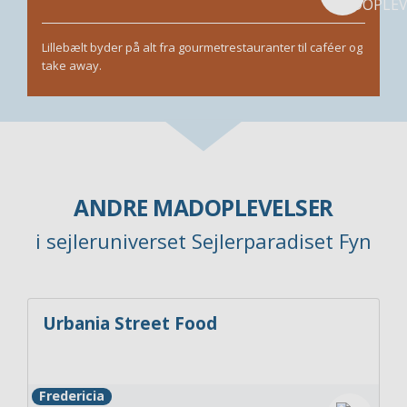
Lillebælt byder på alt fra gourmetrestauranter til caféer og
take away.
ANDRE MADOPLEVELSER
i sejleruniverset Sejlerparadiset Fyn
Urbania Street Food
Fredericia