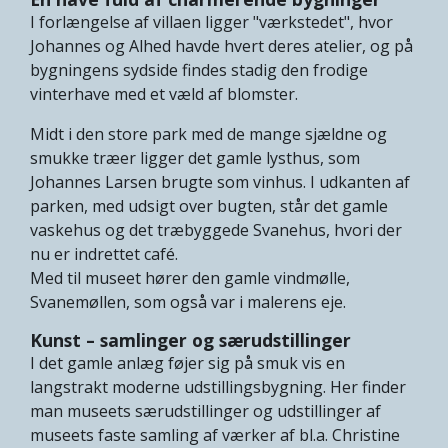
I forlængelse af villaen ligger "værkstedet", hvor
Johannes og Alhed havde hvert deres atelier, og på
bygningens sydside findes stadig den frodige
vinterhave med et væld af blomster.
Midt i den store park med de mange sjældne og
smukke træer ligger det gamle lysthus, som
Johannes Larsen brugte som vinhus. I udkanten af
parken, med udsigt over bugten, står det gamle
vaskehus og det træbyggede Svanehus, hvori der
nu er indrettet café.
Med til museet hører den gamle vindmølle,
Svanemøllen, som også var i malerens eje.
Kunst – samlinger og særudstillinger
I det gamle anlæg føjer sig på smuk vis en
langstrakt moderne udstillingsbygning. Her finder
man museets særudstillinger og udstillinger af
museets faste samling af værker af bl.a. Christine