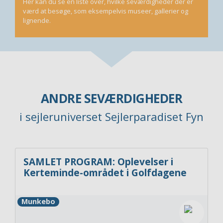
Her kan du se en liste over, hvilke seværdigheder der er
værd at besøge, som eksempelvis museer, gallerier og
lignende.
ANDRE SEVÆRDIGHEDER
i sejleruniverset Sejlerparadiset Fyn
SAMLET PROGRAM: Oplevelser i
Kerteminde-området i Golfdagene
Munkebo