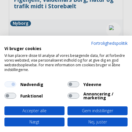
trafik midt i Storebælt
Nyborg
Fortrolighedspolitik
Vi bruger cookies
Vi kan placere disse til analyse af vores besøgende data, for at forbedre
Copyright 2026 © Havneguide.dk
vores websted, vise personaliseret indhold og for at give dig en god
webstedsoplevelse. For mere information om cookies bruger vi åbne
indstillingerne.
Nødvendig
Ydeevne
Annoncering /
Funktionel
marketing
Accepter alle
Gem indstillinger
Nægt
Nej, juster