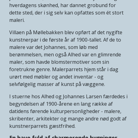
hverdagens skønhed, har dannet grobund for
dette sted, der i sig selv kan opfattes som ét stort
maleri.
Villaen på Møllebakken blev opført af det nygifte
kunstnerpar i de første år af 1900-tallet. Af de to
malere var det Johannes, som løb med
berømmelsen, men også Alhed var en glimrende
maler, som havde blomstermotiver som sin
foretrukne genre. Malerparrets hjem står i dag
urørt med møbler og andet inventar - og
selvfølgelig masser af kunst på væggene.
I stuerne hos Alhed og Johannes Larsen færdedes i
begyndelsen af 1900-årene en lang række af
datidens førende kulturpersonligheder - malere,
skribenter, arkitekter og mange andre nød godt af
kunstnerparrets gæstfrihed.
En have fuld af charmerende bygninger