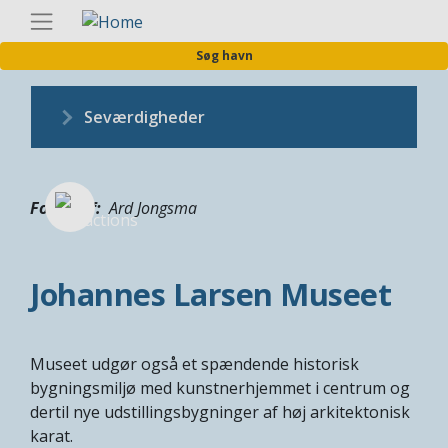
Gå
Danis
til
Søg havn
hovedindhold
Seværdigheder
Fotograf
Ard Jongsma
Johannes Larsen Museet
Museet udgør også et spændende historisk
bygningsmiljø med kunstnerhjemmet i centrum og
dertil nye udstillingsbygninger af høj arkitektonisk
karat.