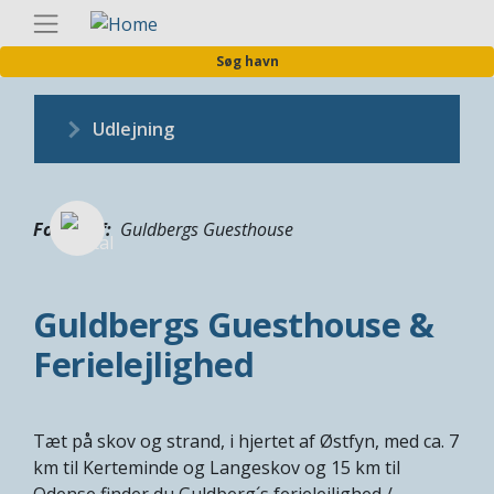
Gå
Danis
til
Søg havn
hovedindhold
Udlejning
Fotograf
Guldbergs Guesthouse
Guldbergs Guesthouse &
Ferielejlighed
Tæt på skov og strand, i hjertet af Østfyn, med ca. 7
km til Kerteminde og Langeskov og 15 km til
Odense finder du Guldberg´s ferielejlighed /