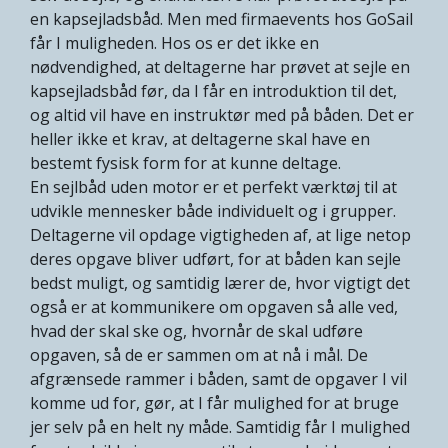
en kapsejladsbåd. Men med firmaevents hos GoSail
får I muligheden. Hos os er det ikke en
nødvendighed, at deltagerne har prøvet at sejle en
kapsejladsbåd før, da I får en introduktion til det,
og altid vil have en instruktør med på båden. Det er
heller ikke et krav, at deltagerne skal have en
bestemt fysisk form for at kunne deltage.
En sejlbåd uden motor er et perfekt værktøj til at
udvikle mennesker både individuelt og i grupper.
Deltagerne vil opdage vigtigheden af, at lige netop
deres opgave bliver udført, for at båden kan sejle
bedst muligt, og samtidig lærer de, hvor vigtigt det
også er at kommunikere om opgaven så alle ved,
hvad der skal ske og, hvornår de skal udføre
opgaven, så de er sammen om at nå i mål. De
afgrænsede rammer i båden, samt de opgaver I vil
komme ud for, gør, at I får mulighed for at bruge
jer selv på en helt ny måde. Samtidig får I mulighed