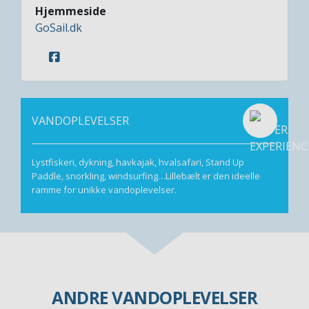
Hjemmeside
GoSail.dk
VANDOPLEVELSER
Lystfiskeri, dykning, havkajak, hvalsafari, Stand Up
Paddle, snorkling, windsurfing…Lillebælt er den ideelle
ramme for unikke vandoplevelser.
ANDRE VANDOPLEVELSER