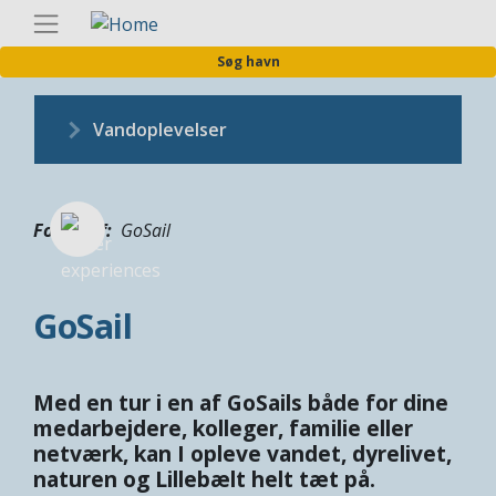
Gå
Danis
til
Søg havn
hovedindhold
Vandoplevelser
Fotograf
GoSail
GoSail
Med en tur i en af GoSails både for dine
medarbejdere, kolleger, familie eller
netværk, kan I opleve vandet, dyrelivet,
naturen og Lillebælt helt tæt på.