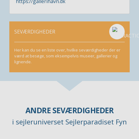
https://gallerihavn.dk
SEVÆRDIGHEDER
Her kan du se en liste over, hvilke seværdigheder der er
værd at besøge, som eksempelvis museer, gallerier og
lignende.
ANDRE SEVÆRDIGHEDER
i sejleruniverset Sejlerparadiset Fyn