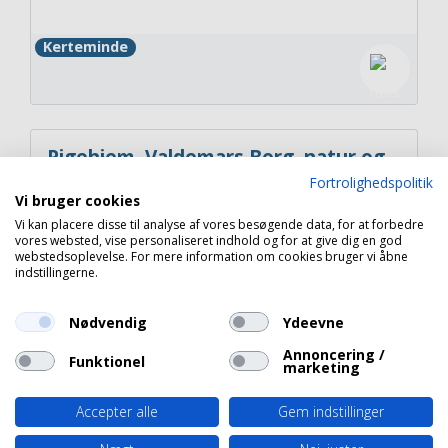
Kerteminde
Pigehjem, Valdemars Borg, natur og
trafik midt i Storebælt
Fortrolighedspolitik
Vi bruger cookies
Vi kan placere disse til analyse af vores besøgende data, for at forbedre
Nyborg
vores websted, vise personaliseret indhold og for at give dig en god
webstedsoplevelse. For mere information om cookies bruger vi åbne
indstillingerne.
Nødvendig
Ydeevne
Copyright 2026 © Havneguide.dk
Annoncering /
Funktionel
marketing
Accepter alle
Gem indstillinger