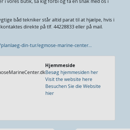
r i vores butik, så kig forbi og få en snak med os i
ge båd tekniker står altid parat til at hjælpe, hvis i
ntaktes direkte på tlf. 44228833 eller på mail.
e/planlaeg-din-tur/egmose-marine-center…
Hjemmeside
seMarineCenter.dk
Besøg hjemmesiden her
Visit the website here
Besuchen Sie die Website
hier