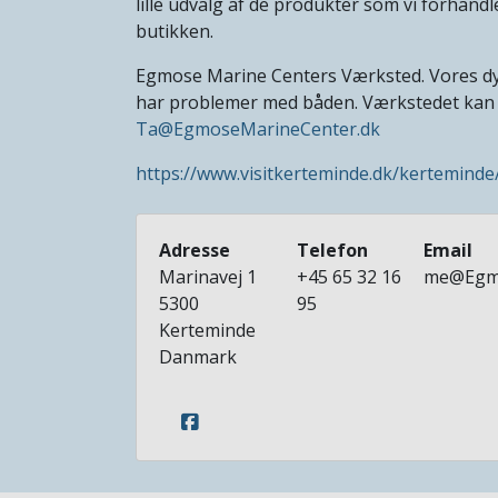
lille udvalg af de produkter som vi forhandle
butikken.
Egmose Marine Centers Værksted. Vores dygti
har problemer med båden. Værkstedet kan ko
Ta@EgmoseMarineCenter.dk
https://www.visitkerteminde.dk/kertemind
Adresse
Telefon
Email
Marinavej 1
+45 65 32 16
me@Egmo
5300
95
Kerteminde
Danmark