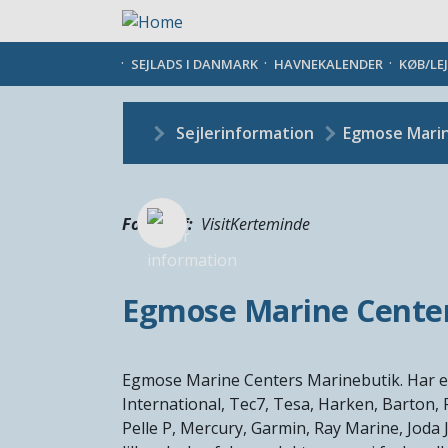
Gå
til
hovedindhold
SEJLADS I DANMARK
HAVNEKALENDER
KØB/LE
Sejlerinformation
Egmose Mari
Fotograf
VisitKerteminde
Egmose Marine Cente
Egmose Marine Centers Marinebutik. Har et 
International, Tec7, Tesa, Harken, Barton, 
Pelle P, Mercury, Garmin, Ray Marine, Joda J