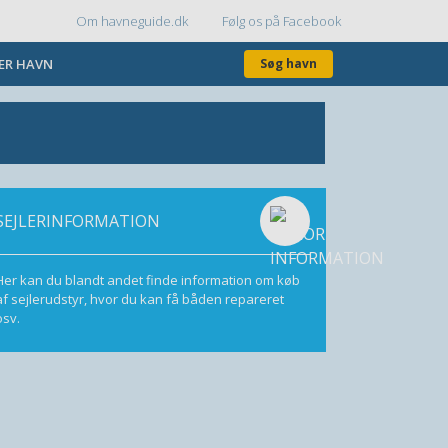
Om havneguide.dk
Følg os på Facebook
Topmenu
KER HAVN
Søg havn
SEJLERINFORMATION
Her kan du blandt andet finde information om køb
af sejlerudstyr, hvor du kan få båden repareret
osv.