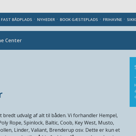
Danish
J FAST BÅDPLADS
NYHEDER
BOOK GÆSTEPLADS
FRIHAVNE
SIK
ne Center
r
bredt udvalg af alt til båden. Vi forhandler Hempel,
Poly Rope, Spinlock, Baltic, Coob, Key West, Musto,
ollen, Linder, Valiant, Brenderup osv. Dette er kun et