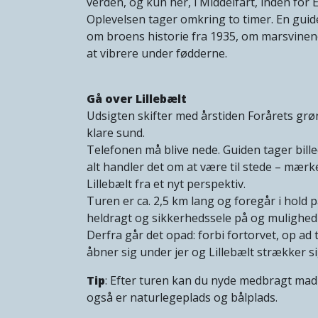
verden, og kun her, i Middelfart, inden for
Oplevelsen tager omkring to timer. En guid
om broens historie fra 1935, om marsvinene
at vibrere under fødderne.
Gå over Lillebælt
Udsigten skifter med årstiden Forårets grøn
klare sund.
Telefonen må blive nede. Guiden tager bil
alt handler det om at være til stede – mærk
Lillebælt fra et nyt perspektiv.
Turen er ca. 2,5 km lang og foregår i hold p
heldragt og sikkerhedssele på og mulighed 
Derfra går det opad: forbi fortorvet, op ad
åbner sig under jer og Lillebælt strækker s
Tip
: Efter turen kan du nyde medbragt mad
også er naturlegeplads og bålplads.