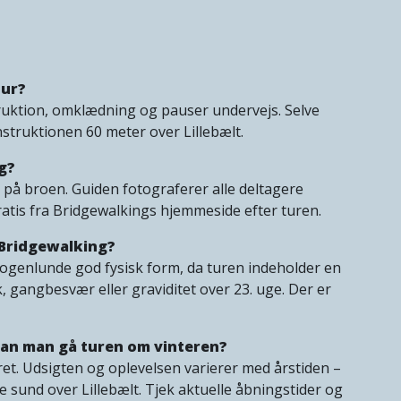
tur?
struktion, omklædning og pauser undervejs. Selve
nstruktionen 60 meter over Lillebælt.
g?
på broen. Guiden fotograferer alle deltagere
atis fra Bridgewalkings hjemmeside efter turen.
l Bridgewalking?
nogenlunde god fysisk form, da turen indeholder en
 gangbesvær eller graviditet over 23. uge. Der er
kan man gå turen om vinteren?
året. Udsigten og oplevelsen varierer med årstiden –
re sund over Lillebælt. Tjek aktuelle åbningstider og