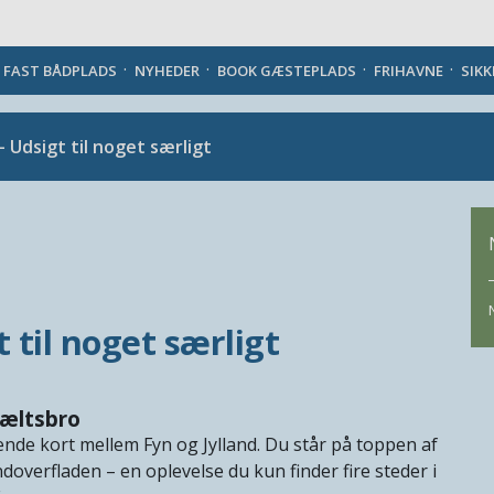
Danish
J FAST BÅDPLADS
NYHEDER
BOOK GÆSTEPLADS
FRIHAVNE
SIK
- Udsigt til noget særligt
 til noget særligt
bæltsbro
ende kort mellem Fyn og Jylland. Du står på toppen af
overfladen – en oplevelse du kun finder fire steder i