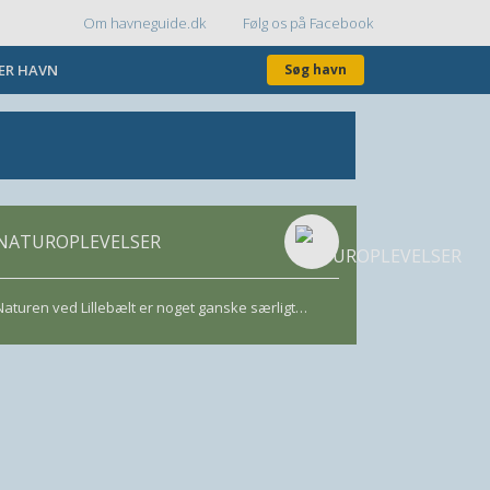
Om havneguide.dk
Følg os på Facebook
Topmenu
KER HAVN
Søg havn
NATUROPLEVELSER
Naturen ved Lillebælt er noget ganske særligt…