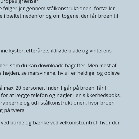
 Europas grænser.
e følger jer gennem stålkonstruktionen, fortæller
 i bæltet nedenfor og om togene, der får broen til
ne kyster, efterårets ildrøde blade og vinterens
leder, som du kan downloade bagefter. Men mest af
e højden, se marsvinene, hvis I er heldige, og opleve
å max. 20 personer. Inden I går på broen, får I
for at lægge telefon og nøgler i en sikkerhedsboks.
 trapperne og ud i stålkonstruktionen, hvor broen
ig på tværs.
 ved borde og bænke ved velkomstcentret, hvor der