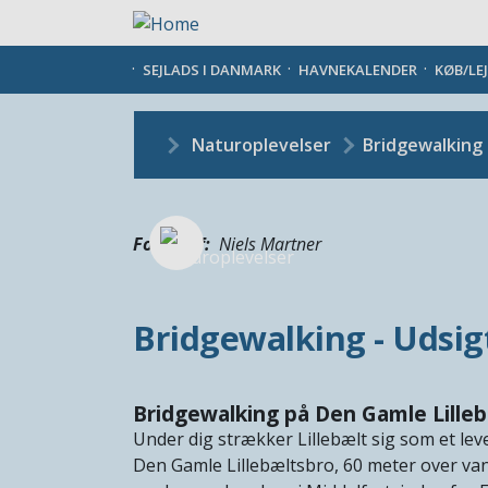
Gå
til
hovedindhold
SEJLADS I DANMARK
HAVNEKALENDER
KØB/LE
Naturoplevelser
Bridgewalking 
Fotograf
Niels Martner
Bridgewalking - Udsigt
Bridgewalking på Den Gamle Lille
Under dig strækker Lillebælt sig som et lev
Den Gamle Lillebæltsbro, 60 meter over vand