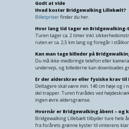
Godt at vide
Hvad koster Bridgewalking Lillebælt?
Billetpriser
finder du her.
Hvor lang tid tager en Bridgewalking-
Turen tager ca. 2 timer inkl. sikkerhedsin
ruten er ca. 2,5 km lang og foregår i stålko
Kan man tage billeder på Bridgewalkin
Du må ikke medbringe telefon eller kamera 
undervejs, og billederne kan downloades gr
Er der alderskrav eller fysiske krav ti
Deltagere skal være min. 140 cm høje og i 
del trapper. Turen frarådes ved højdeskræk,
ingen øvre aldersgrænse.
Hvornår er Bridgewalking åbent – og 
Bridgewalking Lillebælt tilbyder ture hele 
fra forårets grønne kyster til vinterens kla