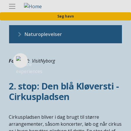
Gå
Danis
til
Søg havn
hovedindhold
Naturoplevelser
Fotograf
VisitNyborg
2. stop: Den blå Kløversti -
Cirkuspladsen
Cirkuspladsen bliver i dag brugt til større
arrangementer, såsom koncerter, løb og når cirkus
er i byen benyttes pladsen til dette. En stor del af